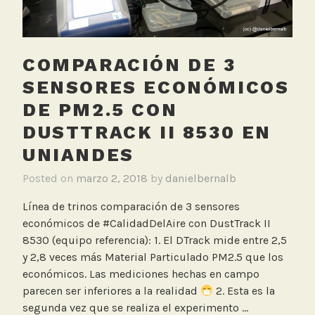
c
i
ó
COMPARACIÓN DE 3
n
s
SENSORES ECONÓMICOS
u
DE PM2.5 CON
b
DUSTTRACK II 8530 EN
t
e
UNIANDES
r
Posted on
marzo 2, 2018
by
danielbernalb
r
á
Línea de trinos comparación de 3 sensores
n
económicos de #CalidadDelAire con DustTrack II
e
8530 (equipo referencia): 1. El DTrack mide entre 2,5
a
y 2,8 veces más Material Particulado PM2.5 que los
,
económicos. Las mediciones hechas en campo
T
parecen ser inferiores a la realidad
2. Esta es la
r
segunda vez que se realiza el experimento …