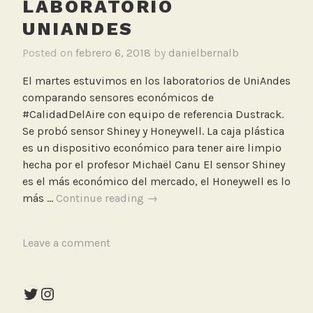
LABORATORIO
o
UNIANDES
,
M
Posted on
febrero 6, 2018
by
danielbernalb
o
d
El martes estuvimos en los laboratorios de UniAndes
e
comparando sensores económicos de
l
#CalidadDelAire con equipo de referencia Dustrack.
a
Se probó sensor Shiney y Honeywell. La caja plástica
c
es un dispositivo económico para tener aire limpio
i
hecha por el profesor Michaël Canu El sensor Shiney
ó
es el más económico del mercado, el Honeywell es lo
n
Mediciones
más …
Continue reading
→
y
modelaciones
T
Leave a comment
en
a
laboratorio
g
UniAndes
Twitter
Instagram
g
e