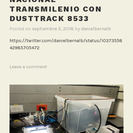
TRANSMILENIO CON
DUSTTRACK 8533
Posted on
septiembre 5, 2018
by
danielbernalb
https://twitter.com/danielbernalb/status/10373558
42985705472
T
Leave a comment
a
g
g
e
d
E
s
t
a