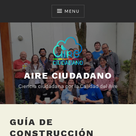
Skip
to
MENU
content
AIRE CIUDADANO
Ciencia ciudadana por la Calidad del Aire
GUÍA DE
CONSTRUCCIÓN