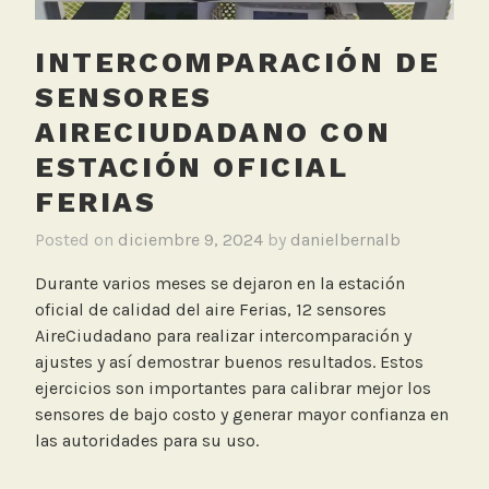
p
o
INTERCOMPARACIÓN DE
l
v
SENSORES
o
AIRECIUDADANO CON
r
ESTACIÓN OFICIAL
a
,
FERIAS
R
Posted on
diciembre 9, 2024
by
danielbernalb
e
d
Durante varios meses se dejaron en la estación
f
oficial de calidad del aire Ferias, 12 sensores
i
AireCiudadano para realizar intercomparación y
j
ajustes y así demostrar buenos resultados. Estos
a
ejercicios son importantes para calibrar mejor los
sensores de bajo costo y generar mayor confianza en
las autoridades para su uso.