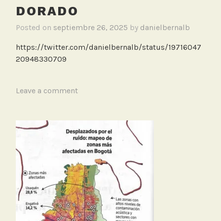
DORADO
Posted on
septiembre 26, 2025
by
danielbernalb
https://twitter.com/danielbernalb/status/19716047
20948330709
T
Leave a comment
a
g
g
e
d
A
e
r
o
p
u