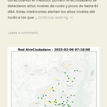
obras.Usando el medidor portatil AireCiudadano se
detectaron altos niveles de ruido y picos de hasta 81
dBA. Estas mediciones alertan los altos niveles del
Medición
ruido a los que …
Continue reading
→
de
niveles
T
Leave a comment
de
a
ruido
g
en
g
una
e
esquina
d
bogotana
M
e
d
i
c
i
o