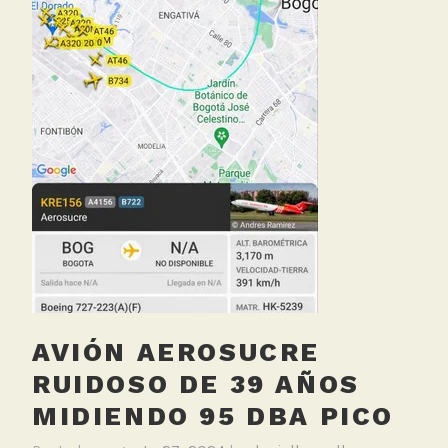
n
d
i
o
s
,
M
e
d
i
c
i
ó
n
AVIÓN AEROSUCRE
C
a
RUIDOSO DE 39 AÑOS
l
MIDIENDO 95 DBA PICO
i
d