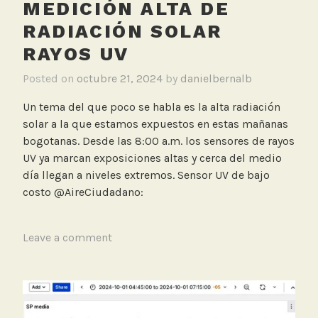
MEDICIÓN ALTA DE
RADIACIÓN SOLAR
RAYOS UV
Posted on
octubre 21, 2024
by
danielbernalb
Un tema del que poco se habla es la alta radiación
solar a la que estamos expuestos en estas mañanas
bogotanas. Desde las 8:00 a.m. los sensores de rayos
UV ya marcan exposiciones altas y cerca del medio
día llegan a niveles extremos. Sensor UV de bajo
costo @AireCiudadano:
T
Leave a comment
a
g
g
e