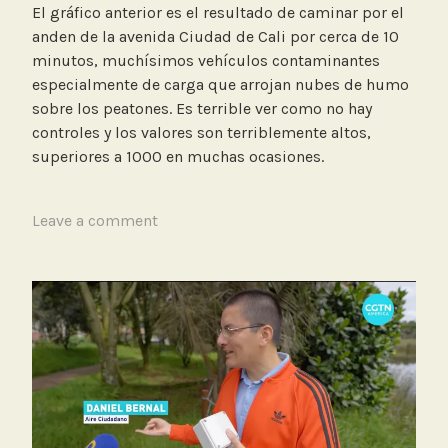
El gráfico anterior es el resultado de caminar por el
anden de la avenida Ciudad de Cali por cerca de 10
minutos, muchísimos vehículos contaminantes
especialmente de carga que arrojan nubes de humo
sobre los peatones. Es terrible ver como no hay
controles y los valores son terriblemente altos,
superiores a 1000 en muchas ocasiones.
T
Leave a comment
a
g
g
e
d
M
e
d
i