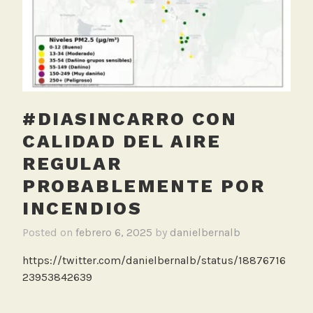
n
R
u
i
d
o
#DIASINCARRO CON
CALIDAD DEL AIRE
REGULAR
PROBABLEMENTE POR
INCENDIOS
Posted on
febrero 6, 2025
by
danielbernalb
https://twitter.com/danielbernalb/status/18876716
23953842639