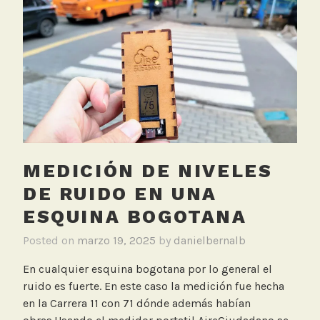
e
S
d
e
C
n
G
s
T
o
N
r
,
p
T
o
V
r
MEDICIÓN DE NIVELES
t
a
DE RUIDO EN UNA
t
ESQUINA BOGOTANA
i
l
Posted on
marzo 19, 2025
by
danielbernalb
En cualquier esquina bogotana por lo general el
ruido es fuerte. En este caso la medición fue hecha
en la Carrera 11 con 71 dónde además habían