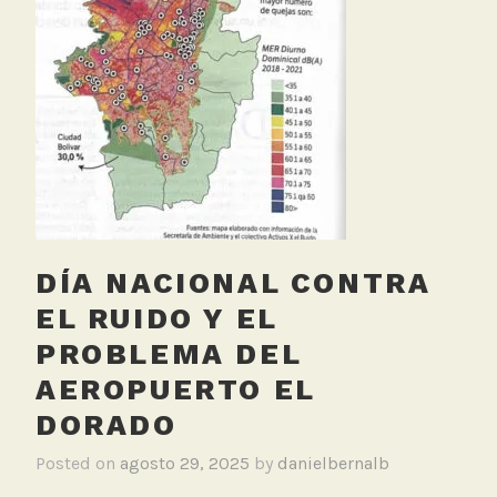
e
r
t
o
,
M
e
d
i
c
DÍA NACIONAL CONTRA
i
EL RUIDO Y EL
o
n
PROBLEMA DEL
R
AEROPUERTO EL
u
DORADO
i
d
Posted on
agosto 29, 2025
by
danielbernalb
o