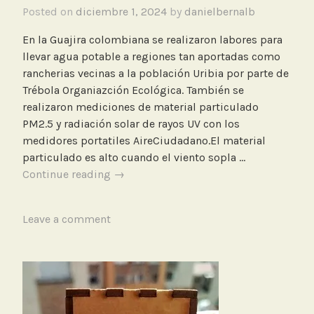
Posted on
diciembre 1, 2024
by
danielbernalb
En la Guajira colombiana se realizaron labores para
llevar agua potable a regiones tan aportadas como
rancherias vecinas a la población Uribia por parte de
Trébola Organiazción Ecológica. También se
realizaron mediciones de material particulado
PM2.5 y radiación solar de rayos UV con los
medidores portatiles AireCiudadano.El material
particulado es alto cuando el viento sopla …
Medición
Continue reading
→
de
calidad
T
Leave a comment
del
a
aire
g
y
g
radiación
e
solar
d
en