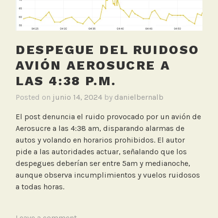
c
i
c
l
DESPEGUE DEL RUIDOSO
e
AVIÓN AEROSUCRE A
t
LAS 4:38 P.M.
a
,
Posted on
junio 14, 2024
by
danielbernalb
S
e
El post denuncia el ruido provocado por un avión de
n
Aerosucre a las 4:38 am, disparando alarmas de
s
autos y volando en horarios prohibidos. El autor
o
pide a las autoridades actuar, señalando que los
r
despegues deberían ser entre 5am y medianoche,
e
aunque observa incumplimientos y vuelos ruidosos
s
a todas horas.
d
e
T
Leave a comment