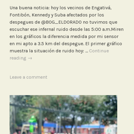
a
Una buena noticia: hoy los vecinos de Engativá,
t
Fontibón, Kennedy y Suba afectados por los
i
despegues de @BOG_ELDORADO no tuvimos que
l
escuchar ese infernal ruido desde las 5:00 a.m.Miren
en los gráficos la diferencia medida por mi sensor
en mi apto a 3.5 km del despegue. El primer gráfico
muestra la situación de ruido hoy: …
Continue
Mínimos
reading
→
niveles
de
T
Leave a comment
ruido
a
reportados,
g
no
g
hubo
e
despegues
d
desde
D
las
e
5:00