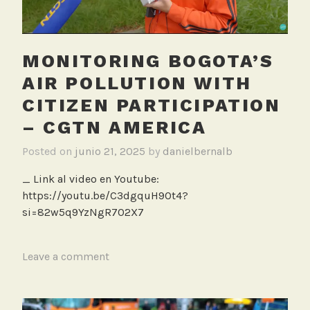
c
i
ó
MONITORING BOGOTA’S
n
C
AIR POLLUTION WITH
a
CITIZEN PARTICIPATION
l
– CGTN AMERICA
i
d
Posted on
junio 21, 2025
by
danielbernalb
a
d
_ Link al video en Youtube:
d
https://youtu.be/C3dgquH9Ot4?
e
si=82w5q9YzNgR702X7
l
A
T
Leave a comment
i
a
r
g
e
g
,