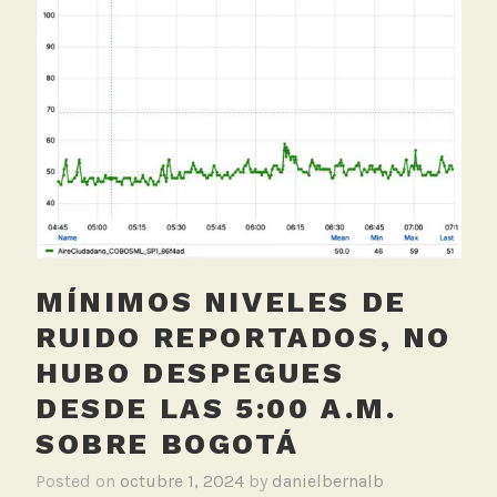
d
R
a
y
o
s
U
V
,
S
e
MÍNIMOS NIVELES DE
n
s
RUIDO REPORTADOS, NO
o
HUBO DESPEGUES
r
DESDE LAS 5:00 A.M.
p
o
SOBRE BOGOTÁ
r
Posted on
octubre 1, 2024
by
danielbernalb
t