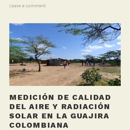
T
Leave a comment
a
g
g
e
d
R
e
d
o
f
i
c
MEDICIÓN DE CALIDAD
i
a
DEL AIRE Y RADIACIÓN
l
SOLAR EN LA GUAJIRA
COLOMBIANA