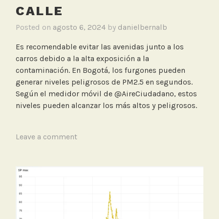
CALLE
Posted on
agosto 6, 2024
by
danielbernalb
Es recomendable evitar las avenidas junto a los
carros debido a la alta exposición a la
contaminación. En Bogotá, los furgones pueden
generar niveles peligrosos de PM2.5 en segundos.
Según el medidor móvil de @AireCiudadano, estos
niveles pueden alcanzar los más altos y peligrosos.
T
Leave a comment
a
g
g
e
d
B
i