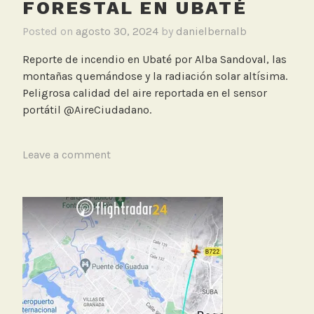
FORESTAL EN UBATÉ
d
a
Posted on
agosto 30, 2024
by
danielbernalb
d
Reporte de incendio en Ubaté por Alba Sandoval, las
d
montañas quemándose y la radiación solar altísima.
e
Peligrosa calidad del aire reportada en el sensor
l
portátil @AireCiudadano.
A
i
r
T
Leave a comment
e
a
g
g
e
d
I
n
c
e