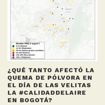
t
á
r
t
i
d
a
,
S
e
n
s
¿QUÉ TANTO AFECTÓ LA
o
r
QUEMA DE PÓLVORA EN
f
EL DÍA DE LAS VELITAS
i
LA #CALIDADDELAIRE
j
o
EN BOGOTÁ?
A