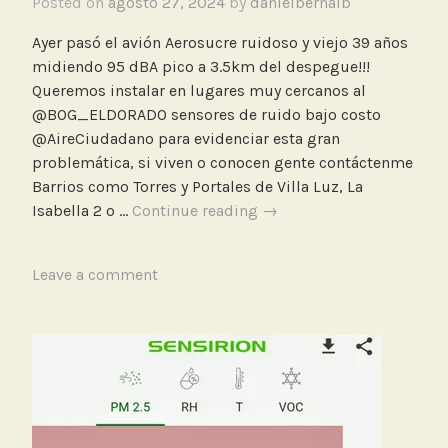
Posted on
agosto 27, 2024
by
danielbernalb
a
Ayer pasó el avión Aerosucre ruidoso y viejo 39 años
d
midiendo 95 dBA pico a 3.5km del despegue!!!
d
Queremos instalar en lugares muy cercanos al
e
@BOG_ELDORADO sensores de ruido bajo costo
l
@AireCiudadano para evidenciar esta gran
A
problemática, si viven o conocen gente contáctenme
i
Barrios como Torres y Portales de Villa Luz, La
r
Avión
Isabella 2 o …
Continue reading
→
e
Aerosucre
ruidoso
T
Leave a comment
de
a
39
g
años
g
midiendo
e
95
d
dBA
A
pico
e