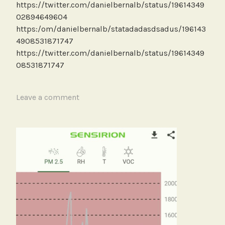
https://twitter.com/danielbernalb/status/19614349
02894649604
https:/om/danielbernalb/statadadasdsadus/196143
4908531871747
https://twitter.com/danielbernalb/status/19614349
08531871747
T
Leave a comment
a
g
g
e
d
A
e
r
o
p