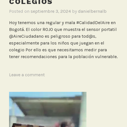
COLEGIOS
Posted on
septiembre 3, 2024
by
danielbernalb
Hoy tenemos una regular y mala #CalidadDelAire en
Bogotá. El color ROJO que muestra el sensor portatil
@AireCiudadano es peligroso para tod@s,
especialmente para los niños que juegan en el
colegio Por ello es que necesitamos medir para
tener recomendaciones para la población vulnerable.
T
Leave a comment
a
g
g
e
d
C
o