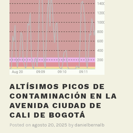
u
e
r
t
o
,
M
e
d
i
c
i
ALTÍSIMOS PICOS DE
o
CONTAMINACIÓN EN LA
n
R
AVENIDA CIUDAD DE
u
CALI DE BOGOTÁ
i
d
Posted on
agosto 20, 2025
by
danielbernalb
o