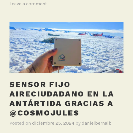
T
Leave a comment
a
g
g
e
d
I
n
c
e
n
d
SENSOR FIJO
i
AIRECIUDADANO EN LA
o
ANTÁRTIDA GRACIAS A
s
,
@COSMOJULES
R
Posted on
diciembre 25, 2024
by
danielbernalb
e
d