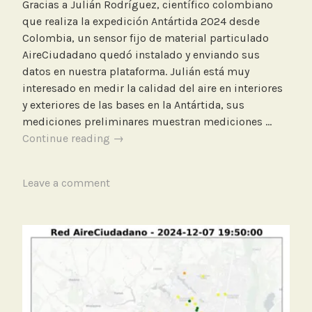
Gracias a Julián Rodríguez, científico colombiano
f
que realiza la expedición Antártida 2024 desde
i
Colombia, un sensor fijo de material particulado
j
AireCiudadano quedó instalado y enviando sus
a
datos en nuestra plataforma. Julián está muy
interesado en medir la calidad del aire en interiores
y exteriores de las bases en la Antártida, sus
mediciones preliminares muestran mediciones …
Sensor
Continue reading
→
fijo
AireCiudadano
T
Leave a comment
en
a
la
g
Antártida
g
gracias
e
a
d
@cosmojules
A
n