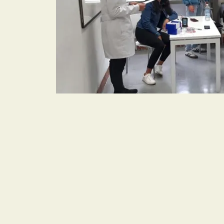
CON #SENSORESSOLI
MEDICIÓN DE VENTI
LABORATORIOS DE I
Posted on
mayo 26, 2021
by
danielbernalb