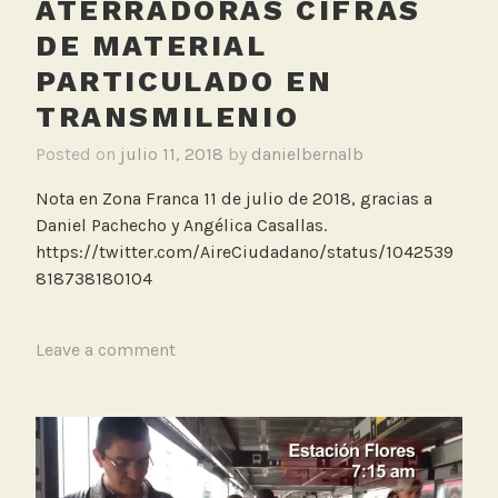
ATERRADORAS CIFRAS
m
DE MATERIAL
e
PARTICULADO EN
d
a
TRANSMILENIO
l
Posted on
julio 11, 2018
by
danielbernalb
e
s
Nota en Zona Franca 11 de julio de 2018, gracias a
,
Daniel Pachecho y Angélica Casallas.
M
https://twitter.com/AireCiudadano/status/1042539
e
818738180104
d
i
o
T
Leave a comment
s
a
g
g
e
d