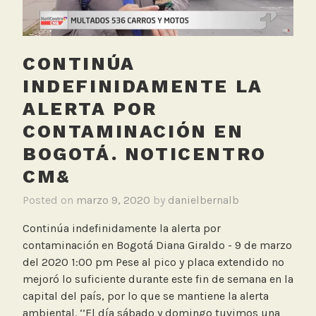
d
a
d
CONTINÚA
d
e
INDEFINIDAMENTE LA
l
ALERTA POR
A
CONTAMINACIÓN EN
i
r
BOGOTÁ. NOTICENTRO
e
CM&
,
C
Posted on
marzo 9, 2020
by
danielbernalb
a
Continúa indefinidamente la alerta por
n
contaminación en Bogotá Diana Giraldo - 9 de marzo
a
del 2020 1:00 pm Pese al pico y placa extendido no
l
mejoró lo suficiente durante este fin de semana en la
C
capital del país, por lo que se mantiene la alerta
a
ambiental. ‘’El día sábado y domingo tuvimos una
p