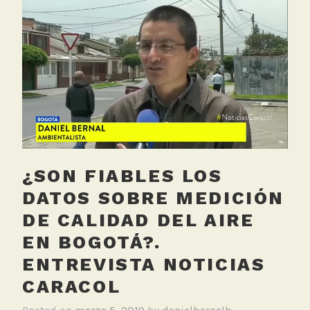
g
su
e
contaminac
d
este
C
jueves.
o
Noticentro
n
CM&
t
a
m
i
¿SON FIABLES LOS
n
a
DATOS SOBRE MEDICIÓN
c
DE CALIDAD DEL AIRE
i
EN BOGOTÁ?.
ó
n
ENTREVISTA NOTICIAS
,
CARACOL
R
e