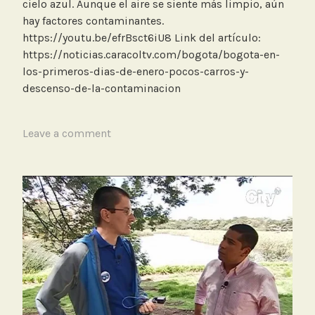
r
cielo azul. Aunque el aire se siente más limpio, aún
e
hay factores contaminantes.
v
https://youtu.be/efrBsct6iU8 Link del artículo:
i
https://noticias.caracoltv.com/bogota/bogota-en-
s
los-primeros-dias-de-enero-pocos-carros-y-
t
descenso-de-la-contaminacion
a
,
T
Leave a comment
N
a
o
g
t
g
i
e
c
d
i
M
a
e
s
d
C
i
a
c
r