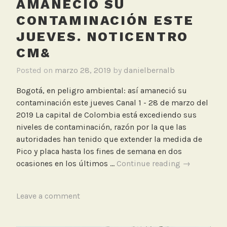
AMANECIÓ SU
,
CONTAMINACIÓN ESTE
N
JUEVES. NOTICENTRO
o
t
CM&
i
Posted on
marzo 28, 2019
by
danielbernalb
c
e
Bogotá, en peligro ambiental: así amaneció su
n
contaminación este jueves Canal 1 - 28 de marzo del
t
2019 La capital de Colombia está excediendo sus
r
niveles de contaminación, razón por la que las
o
autoridades han tenido que extender la medida de
1
Pico y placa hasta los fines de semana en dos
C
Bogotá,
ocasiones en los últimos …
Continue reading
→
M
en
&
peligro
T
Leave a comment
ambiental:
a
así
g
amaneció