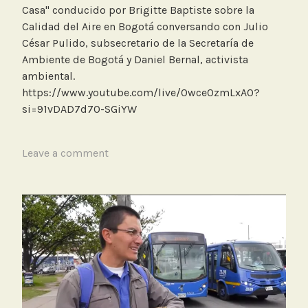
Casa" conducido por Brigitte Baptiste sobre la
j
Calidad del Aire en Bogotá conversando con Julio
e
César Pulido, subsecretario de la Secretaría de
Ambiente de Bogotá y Daniel Bernal, activista
ambiental.
https://www.youtube.com/live/0wce0zmLxA0?
si=91vDAD7d70-SGiYW
T
Leave a comment
a
g
g
e
d
C
a
l
i