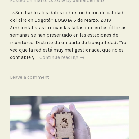
Posted on
marzo 5, 2019
by
danielbernalb
d
¿Son fiables los datos sobre medición de calidad
M
del aire en Bogotá? BOGOTÁ 5 de Marzo, 2019
o
Ambientalistas critican las fallas que en las últimas
n
semanas se han presentado en las estaciones de
i
monitoreo. Distrito da un parte de tranquilidad. “Yo
t
veo que la red está muy mal gestionada, que no es
o
¿Son
confiable y …
Continue reading
→
r
fiables
e
los
o
T
Leave a comment
datos
O
a
sobre
f
g
medición
i
g
de
c
e
calidad
i
d
del
a
C
aire
l
a
en
r
Bogotá?.