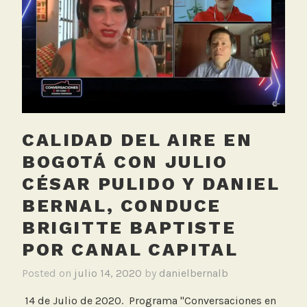
N
o
t
i
c
i
a
s
CALIDAD DEL AIRE EN
U
N
BOGOTÁ CON JULIO
O
CÉSAR PULIDO Y DANIEL
,
BERNAL, CONDUCE
R
e
BRIGITTE BAPTISTE
p
POR CANAL CAPITAL
o
r
Posted on
julio 14, 2020
by
danielbernalb
t
14 de Julio de 2020. Programa "Conversaciones en
a