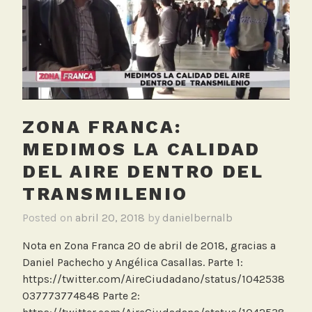
C
a
l
i
d
a
d
ZONA FRANCA:
d
e
MEDIMOS LA CALIDAD
A
DEL AIRE DENTRO DEL
i
TRANSMILENIO
r
e
Posted on
abril 20, 2018
by
danielbernalb
,
M
Nota en Zona Franca 20 de abril de 2018, gracias a
e
Daniel Pachecho y Angélica Casallas. Parte 1:
d
https://twitter.com/AireCiudadano/status/1042538
i
037773774848 Parte 2:
o