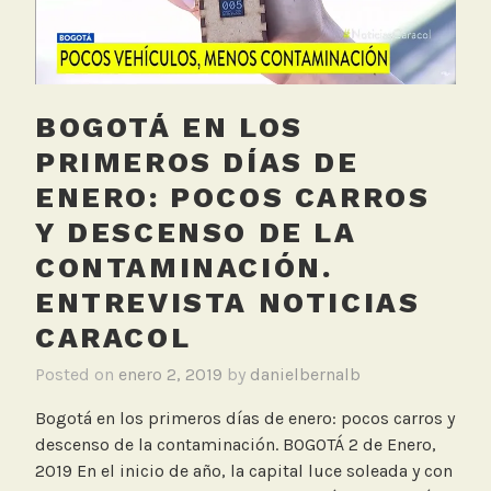
a
Entrevista
c
Noticias
o
Caracol
l
BOGOTÁ EN LOS
T
e
PRIMEROS DÍAS DE
l
ENERO: POCOS CARROS
e
Y DESCENSO DE LA
v
i
CONTAMINACIÓN.
s
ENTREVISTA NOTICIAS
i
CARACOL
ó
n
Posted on
enero 2, 2019
by
danielbernalb
,
E
Bogotá en los primeros días de enero: pocos carros y
n
descenso de la contaminación. BOGOTÁ 2 de Enero,
t
2019 En el inicio de año, la capital luce soleada y con