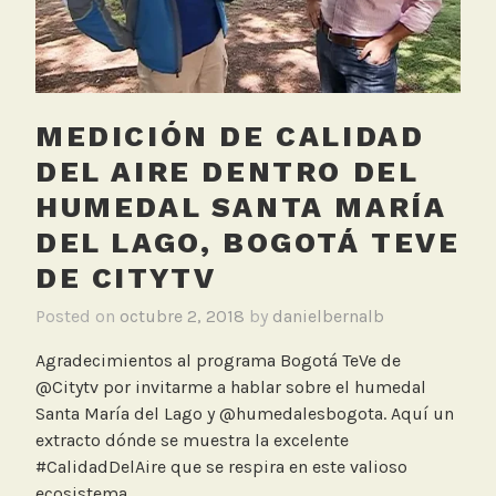
i
a
o
c
n
o
e
l
s
,
MEDICIÓN DE CALIDAD
,
R
DEL AIRE DENTRO DEL
N
e
o
d
HUMEDAL SANTA MARÍA
t
M
DEL LAGO, BOGOTÁ TEVE
i
o
DE CITYTV
c
n
i
i
Posted on
octubre 2, 2018
by
danielbernalb
a
t
s
o
Agradecimientos al programa Bogotá TeVe de
C
r
@Citytv por invitarme a hablar sobre el humedal
a
e
Santa María del Lago y @humedalesbogota. Aquí un
r
o
extracto dónde se muestra la excelente
a
O
#CalidadDelAire que se respira en este valioso
c
f
ecosistema.