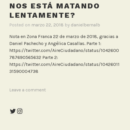
A
NOS ESTÁ MATANDO
i
LENTAMENTE?
r
e
Posted on
marzo 22, 2018
by
danielbernalb
,
M
Nota en Zona Franca 22 de marzo de 2018, gracias a
e
Daniel Pachecho y Angélica Casallas. Parte 1:
d
https://twitter.com/AireCiudadano/status/1042600
i
787690565632 Parte 2:
o
https://twitter.com/AireCiudadano/status/10426011
s
31590004738
,
Z
T
Leave a comment
o
a
n
g
a
Twitter
Instagram
g
F
e
r
d
a