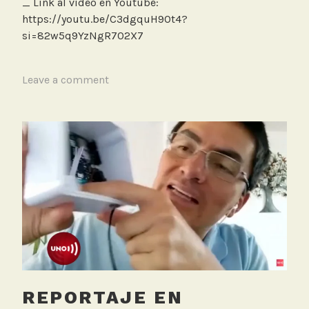
_ Link al video en Youtube:
https://youtu.be/C3dgquH9Ot4?
si=82w5q9YzNgR702X7
T
Leave a comment
a
g
g
e
d
C
G
T
N
,
T
V
REPORTAJE EN