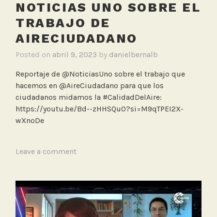
NOTICIAS UNO SOBRE EL
TRABAJO DE
AIRECIUDADANO
Posted on
abril 9, 2023
by
danielbernalb
Reportaje de @NoticiasUno sobre el trabajo que
hacemos en @AireCiudadano para que los
ciudadanos midamos la #CalidadDelAire:
https://youtu.be/Bd--zHHSQu0?si=M9qTPEI2X-
wXnoDe
T
Leave a comment
a
g
g
e
d