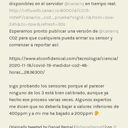
disponibles en el servidor
@canairq
en tiempo real:
http://influxdb.canair.io:8000/d/CO15-
mtWF/canairio_co2_prueba?orgId=1&from=now-
24h&to=now&refresh=30s
Esperamos pronto publicar una versión de
@canairq
CO2 para que cualquiera pueda armar su sensor y
comenzar a reportar así:
https://www.elconfidencial.com/tecnologia/ciencia/
2020-11-18/covid-19-medidor-co2-48-
horas_2836300/
sigo probando los sensores porque al parecer
ninguno de los 3 está bien calibrado, aunque ya
hecho ese proceso varias veces. Algunos expertos
me dicen que no debería bajar a valores inferiores de
400ppm y a mi me ha bajado a 200ppm
Originally tweeted by Daniel Bernal (
@danielbernalb
) on
21