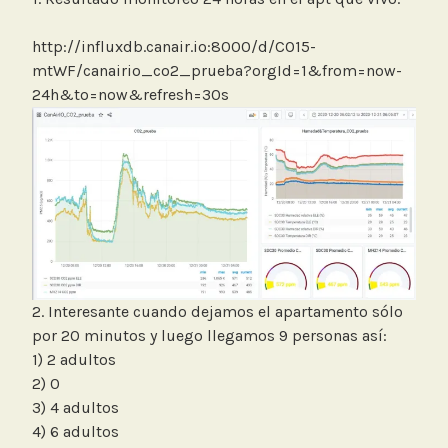
http://influxdb.canair.io:8000/d/CO15-
mtWF/canairio_co2_prueba?orgId=1&from=now-
24h&to=now&refresh=30s
2. Interesante cuando dejamos el apartamento sólo
por 20 minutos y luego llegamos 9 personas así:
1) 2 adultos
2) 0
3) 4 adultos
4) 6 adultos