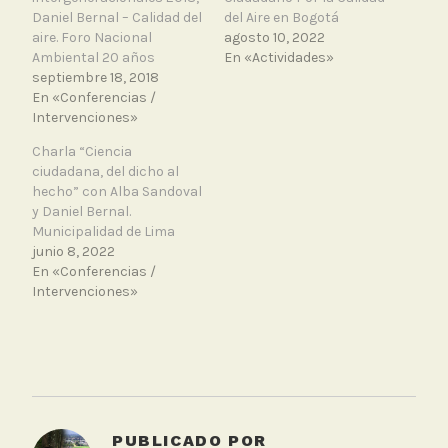
Daniel Bernal – Calidad del
del Aire en Bogotá
aire. Foro Nacional
agosto 10, 2022
Ambiental 20 años
En «Actividades»
septiembre 18, 2018
En «Conferencias /
Intervenciones»
Charla “Ciencia
ciudadana, del dicho al
hecho” con Alba Sandoval
y Daniel Bernal.
Municipalidad de Lima
junio 8, 2022
En «Conferencias /
Intervenciones»
T
a
g
g
PUBLICADO POR