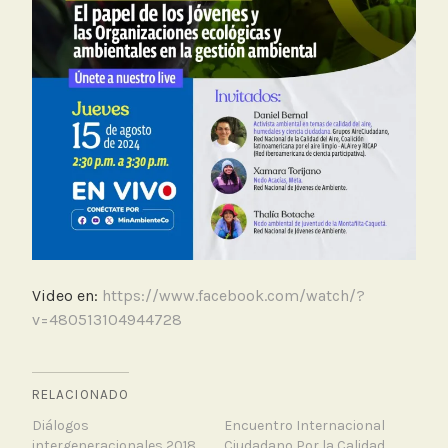
Video en:
https://www.facebook.com/watch/?
v=480513104944728
RELACIONADO
Diálogos
Encuentro Internacional
intergeneracionales 2018,
Ciudadano Por la Calidad