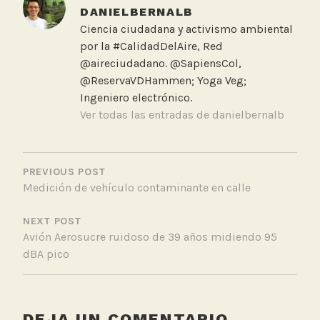
e
DANIELBERNALB
d
Ciencia ciudadana y activismo ambiental
C
por la #CalidadDelAire, Red
o
@aireciudadano. @SapiensCol,
n
@ReservaVDHammen; Yoga Veg;
f
Ingeniero electrónico.
e
Ver todas las entradas de danielbernalb
r
e
NAVEGACIÓN
n
DE
PREVIOUS POST
c
Medición de vehículo contaminante en calle
ENTRADAS
i
a
NEXT POST
,
Avión Aerosucre ruidoso de 39 años midiendo 95
M
dBA pico
i
n
A
m
DEJA UN COMENTARIO