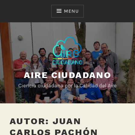
Skip
to
MENU
content
AIRE CIUDADANO
Ciencia ciudadana por la Calidad del Aire
AUTOR:
JUAN
CARLOS PACHÓN