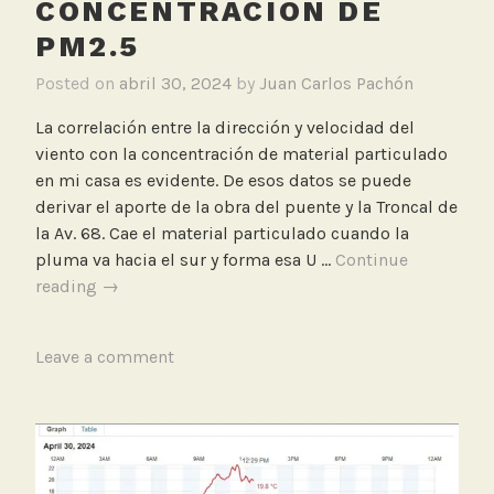
CONCENTRACIÓN DE
PM2.5
Posted on
abril 30, 2024
by
Juan Carlos Pachón
La correlación entre la dirección y velocidad del
viento con la concentración de material particulado
en mi casa es evidente. De esos datos se puede
derivar el aporte de la obra del puente y la Troncal de
la Av. 68. Cae el material particulado cuando la
pluma va hacia el sur y forma esa U …
Continue
Correlación
reading
→
entre
la
T
Leave a comment
dirección
a
y
g
velocidad
g
del
e
viento
d