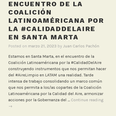
ENCUENTRO DE LA
COALICIÓN
LATINOAMÉRICANA POR
LA #CALIDADDELAIRE
EN SANTA MARTA
Posted on
marzo 21, 2023
by
Juan Carlos Pachón
Estamos en Santa Marta, en el encuentro de la
Coalición Latinoaméricana por la #CalidadDelAire
construyendo instrumentos que nos permitan hacer
del #AireLimpio en LATAM una realidad. Tarde
intensa de trabajo consolidando un marco común
que nos permita a los/as copartes de la Coalición
Latinoaméricana por la Calidad del Aire, armonizar
Encue
acciones por la Gobernanza del …
Continue reading
de
→
la