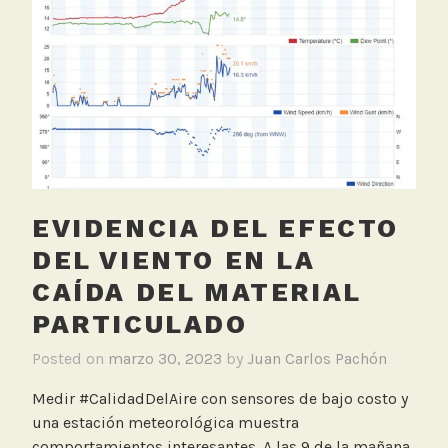
con
M
la
a
concentración
l
de
a
PM2.5
c
a
l
i
d
EVIDENCIA DEL EFECTO
a
DEL VIENTO EN LA
d
d
CAÍDA DEL MATERIAL
e
PARTICULADO
l
a
Posted on
marzo 30, 2023
by
Juan Carlos Pachón
i
Medir #CalidadDelAire con sensores de bajo costo y
r
una estación meteorológica muestra
e
comportamientos interesantes. A las 9 de la mañana