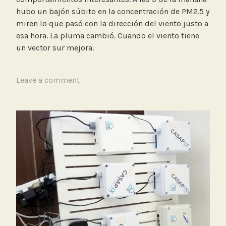
hubo un bajón súbito en la concentración de PM2.5 y
miren lo que pasó con la dirección del viento justo a
esa hora. La pluma cambió. Cuando el viento tiene
un vector sur mejora.
T
Leave a comment
a
g
g
e
d
E
f
e
c
t
o
V