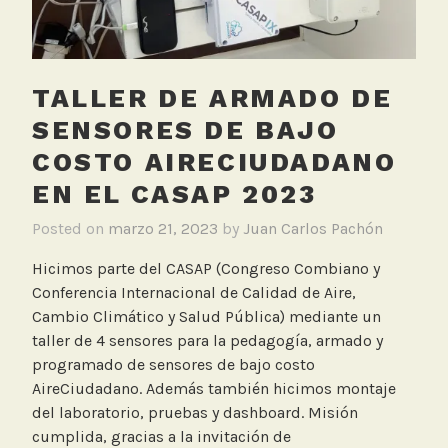
i
e
n
TALLER DE ARMADO DE
t
o
SENSORES DE BAJO
,
COSTO AIRECIUDADANO
S
EN EL CASAP 2023
e
n
Posted on
marzo 21, 2023
by
Juan Carlos Pachón
s
o
Hicimos parte del CASAP (Congreso Combiano y
r
Conferencia Internacional de Calidad de Aire,
e
Cambio Climático y Salud Pública) mediante un
s
taller de 4 sensores para la pedagogía, armado y
d
programado de sensores de bajo costo
e
AireCiudadano. Además también hicimos montaje
b
del laboratorio, pruebas y dashboard. Misión
a
cumplida, gracias a la invitación de