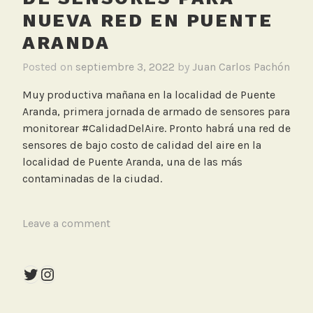
i
NUEVA RED EN PUENTE
r
ARANDA
e
Posted on
septiembre 3, 2022
by
Juan Carlos Pachón
Muy productiva mañana en la localidad de Puente
Aranda, primera jornada de armado de sensores para
monitorear #CalidadDelAire. Pronto habrá una red de
sensores de bajo costo de calidad del aire en la
localidad de Puente Aranda, una de las más
contaminadas de la ciudad.
T
Leave a comment
a
g
Twitter
Instagram
g
e
d