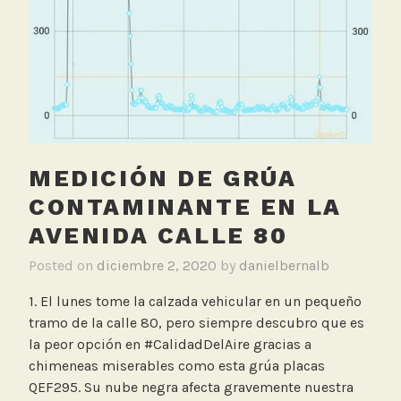
ambientes:
e
bici,
t
centro
a
médico,
apartamentos
MEDICIÓN DE GRÚA
CONTAMINANTE EN LA
AVENIDA CALLE 80
Posted on
diciembre 2, 2020
by
danielbernalb
1. El lunes tome la calzada vehicular en un pequeño
tramo de la calle 80, pero siempre descubro que es
la peor opción en #CalidadDelAire gracias a
chimeneas miserables como esta grúa placas
QEF295. Su nube negra afecta gravemente nuestra