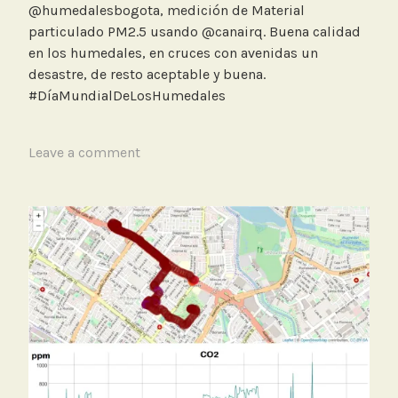
i
@humedalesbogota, medición de Material
d
particulado PM2.5 usando @canairq. Buena calidad
a
en los humedales, en cruces con avenidas un
d
desastre, de resto aceptable y buena.
d
#DíaMundialDeLosHumedales
e
l
A
T
Leave a comment
i
a
r
g
e
g
,
e
P
d
M
B
2
i
.
c
5
i
c
l