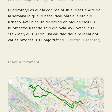
Posted on
agosto 30, 2021
by
danielbernalb
o
r
El domingo es el día con mejor #CalidadDelAire de
e
la semana lo que lo hace ideal para el ejercicio
s
urbano. Ayer hice un recorrido en bici de casi 30
d
kilómetros usando sólo ciclovía: av Boyacá, cll 26,
e
cra 7ma y cll 116 con una calidad del aire ideal por
b
Recorr
varias razones: 1. El bajo tráfico …
Continue reading
a
en
→
j
bicicle
o
de
c
T
Leave a comment
30
o
a
kilóme
s
g
POR
t
g
la
o
e
cicloví
d
midie
B
#Calid
i
c