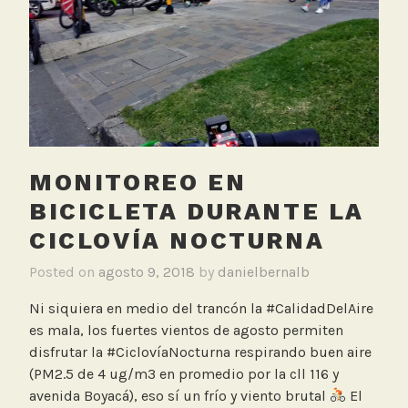
d
B
i
c
i
c
l
e
MONITOREO EN
t
a
BICICLETA DURANTE LA
,
CICLOVÍA NOCTURNA
M
e
Posted on
agosto 9, 2018
by
danielbernalb
d
Ni siquiera en medio del trancón la #CalidadDelAire
i
es mala, los fuertes vientos de agosto permiten
c
disfrutar la #CiclovíaNocturna respirando buen aire
i
(PM2.5 de 4 ug/m3 en promedio por la cll 116 y
ó
avenida Boyacá), eso sí un frío y viento brutal
El
n