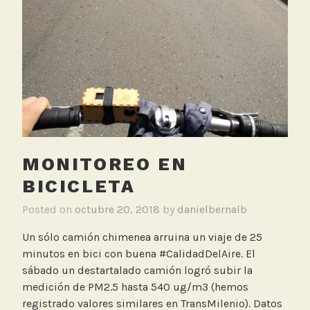
e
d
B
i
c
i
c
l
e
MONITOREO EN
t
a
BICICLETA
,
Posted on
octubre 20, 2018
by
danielbernalb
M
o
Un sólo camión chimenea arruina un viaje de 25
n
minutos en bici con buena #CalidadDelAire. El
i
sábado un destartalado camión logró subir la
t
medición de PM2.5 hasta 540 ug/m3 (hemos
o
registrado valores similares en TransMilenio). Datos