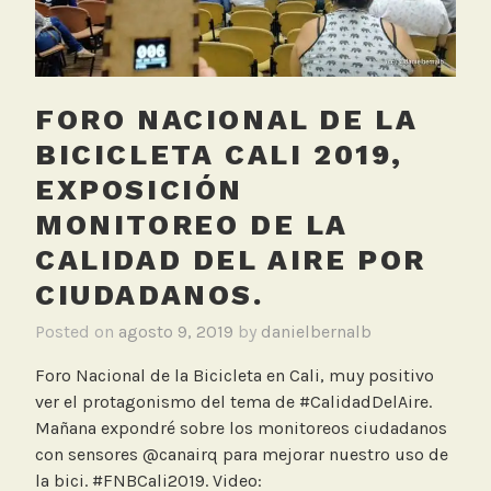
i
t
c
e
l
e
FORO NACIONAL DE LA
t
a
BICICLETA CALI 2019,
,
EXPOSICIÓN
C
MONITOREO DE LA
a
n
CALIDAD DEL AIRE POR
A
CIUDADANOS.
i
r
Posted on
agosto 9, 2019
by
danielbernalb
I
Foro Nacional de la Bicicleta en Cali, muy positivo
O
ver el protagonismo del tema de #CalidadDelAire.
r
Mañana expondré sobre los monitoreos ciudadanos
e
con sensores @canairq para mejorar nuestro uso de
l
la bici. #FNBCali2019. Video:
o