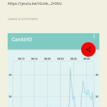
https://youtu.be/rGJnb_Zr0OU
j
T
Leave a comment
a
g
g
e
d
B
i
c
i
c
l
e
t
a
,