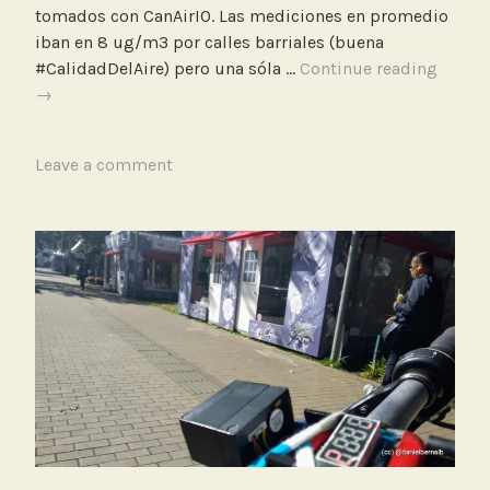
r
tomados con CanAirIO. Las mediciones en promedio
e
iban en 8 ug/m3 por calles barriales (buena
o
Monit
#CalidadDelAire) pero una sóla …
Continue reading
en
→
bicicle
T
Leave a comment
a
g
g
e
d
B
i
c
i
c
l
e