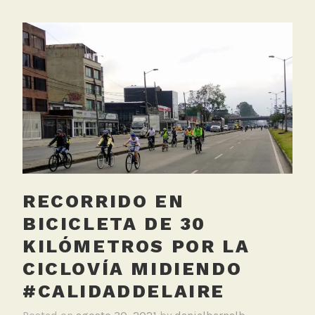
g
g
e
d
B
i
c
i
c
l
e
RECORRIDO EN
t
a
BICICLETA DE 30
,
KILÓMETROS POR LA
S
CICLOVÍA MIDIENDO
e
n
#CALIDADDELAIRE
s