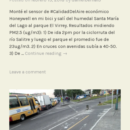
,
M
Monté el sensor de #CalidadDelAire económico
e
Honeywell en mi bici y salí del humedal Santa María
d
del Lago al parque El Virrey. Resultados midiendo
i
PM2.5 (ug/m3): 1) De ida 2pm por la ciclorruta del
c
río Salitre y luego el parque el promedio fue de
i
23ug/m3. 2) En cruces con avenidas subía a 40-50.
ó
Medición
3) De …
Continue reading
→
n
en
C
bicicleta
T
Leave a comment
a
a
l
g
i
g
d
e
a
d
d
B
d
i
e
c
l