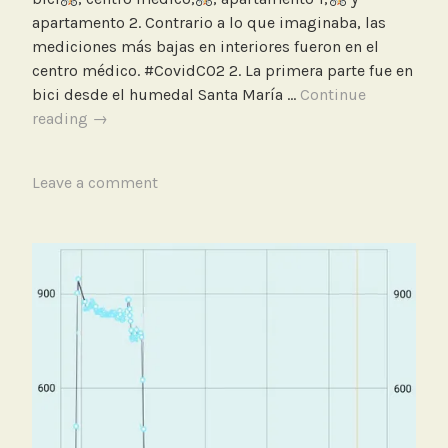
apartamento 2. Contrario a lo que imaginaba, las
mediciones más bajas en interiores fueron en el
centro médico. #CovidCO2 2. La primera parte fue en
bici desde el humedal Santa María …
Continue
Recorrido
reading
→
de
5
T
Leave a comment
horas
a
midiendo
g
CO2
g
con
e
sensor
d
de
B
bajo
i
costo
c
CanAirIO
i
en
c
varios
l