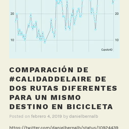
F
o
r
o
COMPARACIÓN DE
#CALIDADDELAIRE DE
DOS RUTAS DIFERENTES
PARA UN MISMO
DESTINO EN BICICLETA
Posted on
febrero 4, 2019
by
danielbernalb
https://twitter.com/danielbernalb/status/10924439