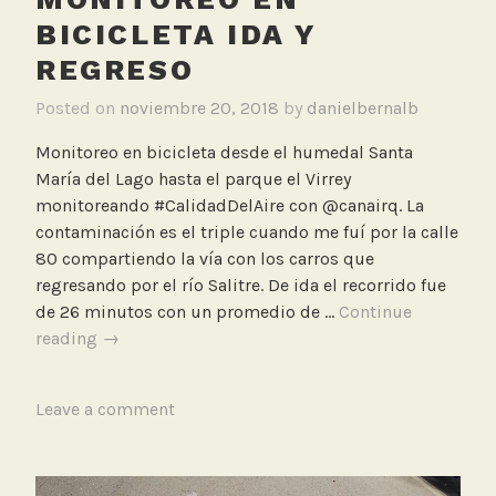
a
BICICLETA IDA Y
,
REGRESO
C
i
Posted on
noviembre 20, 2018
by
danielbernalb
c
Monitoreo en bicicleta desde el humedal Santa
l
María del Lago hasta el parque el Virrey
o
monitoreando #CalidadDelAire con @canairq. La
r
contaminación es el triple cuando me fuí por la calle
r
80 compartiendo la vía con los carros que
u
regresando por el río Salitre. De ida el recorrido fue
t
de 26 minutos con un promedio de …
Continue
a
Monitoreo
reading
→
s
en
bicicleta
T
Leave a comment
ida
a
y
g
regreso
g