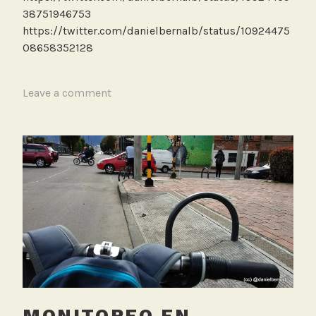
38751946753
https://twitter.com/danielbernalb/status/10924475
08658352128
T
Leave a comment
a
g
g
e
d
B
i
c
i
c
l
e
MONITOREO EN
t