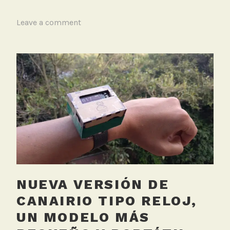
T
Leave a comment
a
g
g
e
d
B
i
c
i
c
l
e
NUEVA VERSIÓN DE
t
a
CANAIRIO TIPO RELOJ,
,
UN MODELO MÁS
T