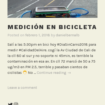
i
A
c
i
l
r
e
e
MEDICIÓN EN BICICLETA
t
a
Posted on
febrero 1, 2018
by
danielbernalb
,
M
Salí a las 5:30pm en bici hoy #DiaSinCarro2018 para
e
medir #CalidadDelAire. cogí la Av Ciudad de Cali de
d
la cll 80 al sur y no soporte ni 45min, es terrible la
i
contaminación en esa av. En cll 72 marcó de 50 a 75
c
ug/m3 en PM 2.5, terrible y pasaban cientos de
i
Medición
ciclistas
No …
Continue reading
→
ó
en
n
bicicleta
T
Leave a comment
C
a
a
g
l
Twitter
Instagram
g
i