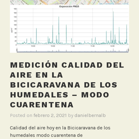
i
c
l
e
t
a
,
M
MEDICIÓN CALIDAD DEL
e
d
AIRE EN LA
i
BICICARAVANA DE LOS
c
HUMEDALES – MODO
i
ó
CUARENTENA
n
Posted on
febrero 2, 2021
by
danielbernalb
C
a
Calidad del aire hoy en la Bicicaravana de los
l
humedales modo cuarentena de