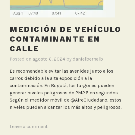
MEDICIÓN DE VEHÍCULO
CONTAMINANTE EN
CALLE
Posted on
agosto 6, 2024
by
danielbernalb
Es recomendable evitar las avenidas junto a los
carros debido a la alta exposición a la
contaminación. En Bogotá, los furgones pueden
generar niveles peligrosos de PM2.5 en segundos.
Según el medidor móvil de @AireCiudadano, estos
niveles pueden alcanzar los más altos y peligrosos.
T
Leave a comment
a