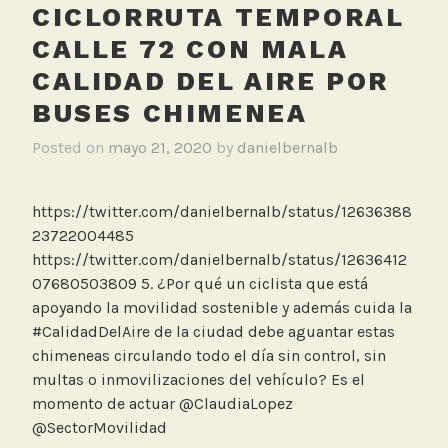
u
CICLORRUTA TEMPORAL
s
CALLE 72 CON MALA
e
CALIDAD DEL AIRE POR
s
c
BUSES CHIMENEA
h
Posted on
mayo 21, 2020
by
danielbernalb
i
m
e
https://twitter.com/danielbernalb/status/12636388
n
23722004485
e
https://twitter.com/danielbernalb/status/12636412
a
07680503809 5. ¿Por qué un ciclista que está
apoyando la movilidad sostenible y además cuida la
#CalidadDelAire de la ciudad debe aguantar estas
chimeneas circulando todo el día sin control, sin
multas o inmovilizaciones del vehículo? Es el
momento de actuar @ClaudiaLopez
@SectorMovilidad