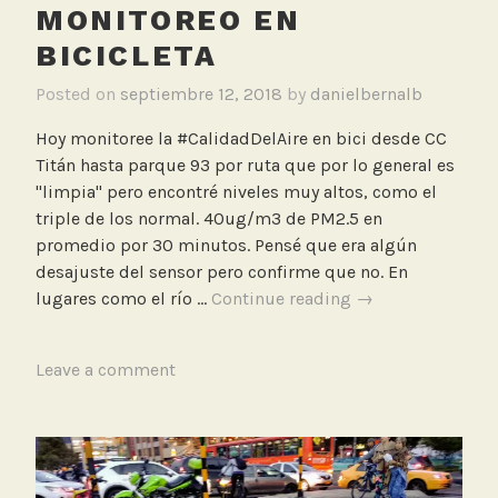
MONITOREO EN
t
a
BICICLETA
,
Posted on
septiembre 12, 2018
by
danielbernalb
C
a
Hoy monitoree la #CalidadDelAire en bici desde CC
l
Titán hasta parque 93 por ruta que por lo general es
i
"limpia" pero encontré niveles muy altos, como el
d
triple de los normal. 40ug/m3 de PM2.5 en
a
promedio por 30 minutos. Pensé que era algún
d
desajuste del sensor pero confirme que no. En
d
Monitoreo
lugares como el río …
Continue reading
→
e
en
l
bicicleta
A
T
Leave a comment
i
a
r
g
e
g
e