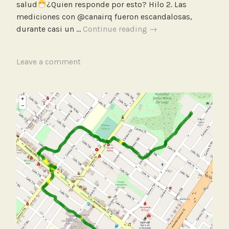
salud
¿Quien responde por esto? Hilo 2. Las
mediciones con @canairq fueron escandalosas,
Medición
durante casi un …
Continue reading
→
de
grúa
T
Leave a comment
contaminante
a
en
g
la
g
Avenida
e
Calle
d
80
B
i
c
i
c
l
e
t