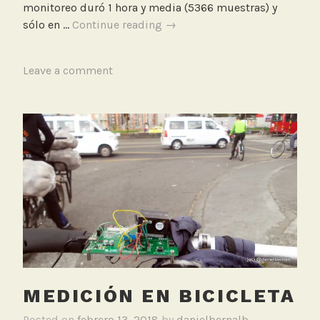
monitoreo duró 1 hora y media (5366 muestras) y
C
Monitoreo
sólo en …
Continue reading
→
a
en
l
bicicleta
i
T
Leave a comment
durante
d
a
la
a
g
Ciclovía
d
g
nocturna
d
e
e
d
l
B
A
i
i
c
r
i
e
c
l
e
MEDICIÓN EN BICICLETA
t
a
Posted on
febrero 13, 2018
by
danielbernalb