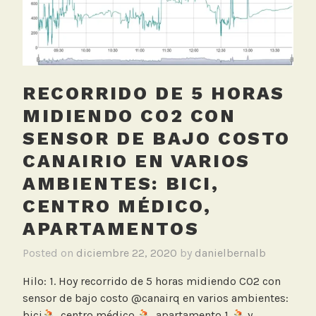
e
t
a
RECORRIDO DE 5 HORAS
MIDIENDO CO2 CON
SENSOR DE BAJO COSTO
CANAIRIO EN VARIOS
AMBIENTES: BICI,
CENTRO MÉDICO,
APARTAMENTOS
Posted on
diciembre 22, 2020
by
danielbernalb
Hilo: 1. Hoy recorrido de 5 horas midiendo CO2 con
sensor de bajo costo @canairq en varios ambientes:
bici
, centro médico,
, apartamento 1,
y