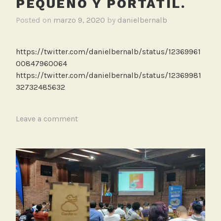
PEQUEÑO Y PORTÁTIL.
r
a
Posted on
marzo 9, 2020
by
danielbernalb
n
s
p
https://twitter.com/danielbernalb/status/12369961
o
00847960064
r
https://twitter.com/danielbernalb/status/12369981
t
32732485632
e
c
T
Leave a comment
o
a
n
g
t
g
a
e
m
d
i
B
n
i
a
c
n