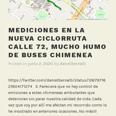
a
,
V
e
h
MEDICIONES EN LA
í
NUEVA CICLORRUTA
c
CALLE 72, MUCHO HUMO
u
l
DE BUSES CHIMENEA
o
Posted on
junio 2, 2020
by
danielbernalb
c
h
i
https://twitter.com/danielbernalb/status/12679718
m
21804171274 3. Pareciera que no hay control de
e
emisiones a estas chimeneas ambulantes que
n
deterioran sin parar nuestra calidad de vida. Cada
e
vez que voy por allí me afectan mi recorrido como lo
a
he mostrado en anteriores ocasiones. No más!!!