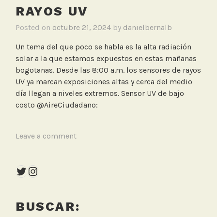
RAYOS UV
Posted on
octubre 21, 2024
by
danielbernalb
Un tema del que poco se habla es la alta radiación
solar a la que estamos expuestos en estas mañanas
bogotanas. Desde las 8:00 a.m. los sensores de rayos
UV ya marcan exposiciones altas y cerca del medio
día llegan a niveles extremos. Sensor UV de bajo
costo @AireCiudadano:
T
Leave a comment
a
g
Twitter
Instagram
g
e
d
BUSCAR:
R