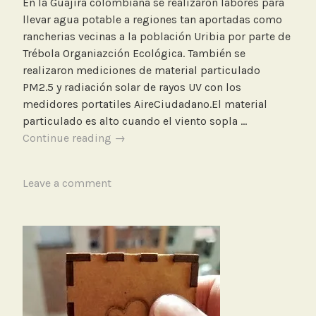
En la Guajira colombiana se realizaron labores para
llevar agua potable a regiones tan aportadas como
rancherias vecinas a la población Uribia por parte de
Trébola Organiazción Ecológica. También se
realizaron mediciones de material particulado
PM2.5 y radiación solar de rayos UV con los
medidores portatiles AireCiudadano.El material
particulado es alto cuando el viento sopla …
Medición
Continue reading
→
de
calidad
T
Leave a comment
del
a
aire
g
y
g
radiación
e
solar
d
en
M
La
e
Guajira