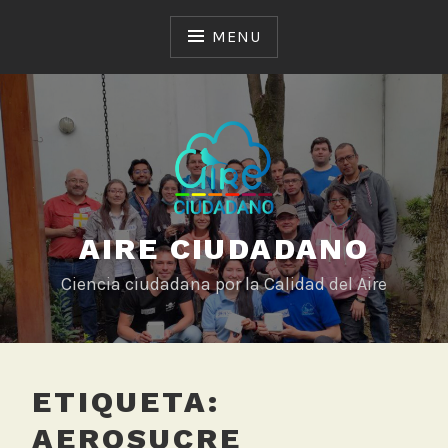
Skip
to
MENU
content
AIRE CIUDADANO
Ciencia ciudadana por la Calidad del Aire
ETIQUETA:
AEROSUCRE