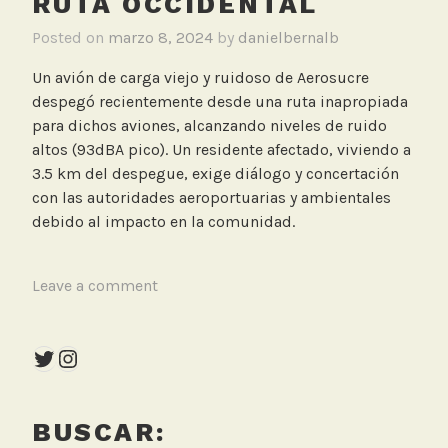
RUTA OCCIDENTAL
Posted on
marzo 8, 2024
by
danielbernalb
Un avión de carga viejo y ruidoso de Aerosucre
despegó recientemente desde una ruta inapropiada
para dichos aviones, alcanzando niveles de ruido
altos (93dBA pico). Un residente afectado, viviendo a
3.5 km del despegue, exige diálogo y concertación
con las autoridades aeroportuarias y ambientales
debido al impacto en la comunidad.
T
Leave a comment
a
g
Twitter
Instagram
g
e
d
BUSCAR:
A