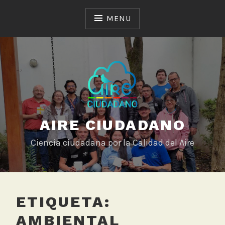
Skip
to
MENU
content
AIRE CIUDADANO
Ciencia ciudadana por la Calidad del Aire
ETIQUETA:
AMBIENTAL