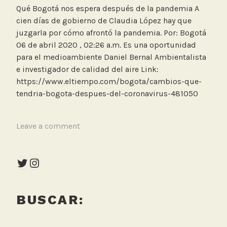
Qué Bogotá nos espera después de la pandemia A
cien días de gobierno de Claudia López hay que
juzgarla por cómo afrontó la pandemia. Por: Bogotá
06 de abril 2020 , 02:26 a.m. Es una oportunidad
para el medioambiente Daniel Bernal Ambientalista
e investigador de calidad del aire Link:
https://www.eltiempo.com/bogota/cambios-que-
tendria-bogota-despues-del-coronavirus-481050
T
Leave a comment
a
g
Twitter
Instagram
g
e
d
BUSCAR:
A
m
b