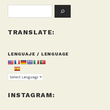
u
regreso
BUSCAR:
i
presencial
n
o
TRANSLATE:
LENGUAJE / LENGUAGE
INSTAGRAM: