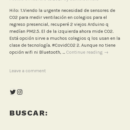
Hilo: 1.Viendo la urgente necesidad de sensores de
CO2 para medir ventilación en colegios para el
regreso presencial, recuperé 2 viejos Arduino q
medían PM2.5. El de la izquierda ahora mide CO2.
Está opción sirve a muchos colegios q los usan en la
clase de tecnología. #CovidCO2 2. Aunque no tiene
Sensores
opción wifi ni Bluetooth, …
Continue reading
→
de
CO2
T
Leave a comment
con
a
Arduino
g
para
Twitter
Instagram
g
medir
e
ventilación
d
en
BUSCAR:
A
colegios
r
para
d
el