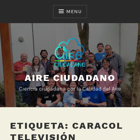
Skip
to
MENU
content
AIRE CIUDADANO
Ciencia ciudadana por la Calidad del Aire
ETIQUETA:
CARACOL
TELEVISIÓN