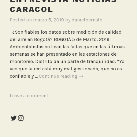
CARACOL
Posted on
marzo 5, 2019
by
danielbernalb
¿Son fiables los datos sobre medición de calidad
del aire en Bogotá? BOGOTÁ 5 de Marzo, 2019
Ambientalistas critican las fallas que en las últimas
semanas se han presentado en las estaciones de
monitoreo. Distrito da un parte de tranquilidad. “Yo
veo que la red está muy mal gestionada, que no es
¿Son
confiable y …
Continue reading
→
fiables
los
T
Leave a comment
datos
a
sobre
g
medición
Twitter
Instagram
g
de
e
calidad
d
del