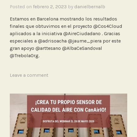
4
Posted on
febrero 2, 2023
by
danielbernalb
C
l
Estamos en Barcelona mostrando los resultados
o
finales que obtuvimos en el proyecto @Cos4Cloud
u
aplicados a la iniciativa @AireCiudadano . Gracias
d
especiales a @adrisoacha @jaume_piera por este
,
gran apoyo @arttesano @AlbaCeSandoval
T
@TrebolaOrg.
a
l
l
T
Leave a comment
e
a
r
g
g
e
d
C
o
n