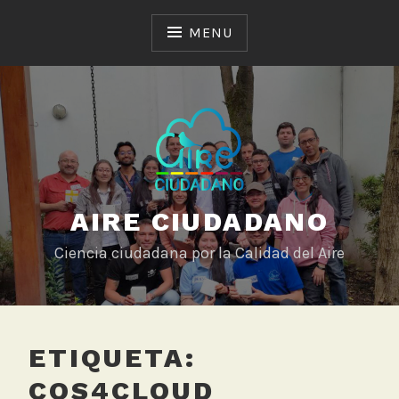
Skip
to
MENU
content
AIRE CIUDADANO
Ciencia ciudadana por la Calidad del Aire
ETIQUETA:
COS4CLOUD