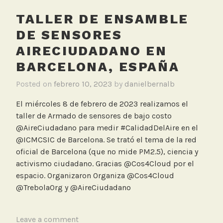
TALLER DE ENSAMBLE
DE SENSORES
AIRECIUDADANO EN
BARCELONA, ESPAÑA
Posted on
febrero 10, 2023
by
danielbernalb
El miércoles 8 de febrero de 2023 realizamos el
taller de Armado de sensores de bajo costo
@AireCiudadano para medir #CalidadDelAire en el
@ICMCSIC de Barcelona. Se trató el tema de la red
oficial de Barcelona (que no mide PM2.5), ciencia y
activismo ciudadano. Gracias @Cos4Cloud por el
espacio. Organizaron Organiza @Cos4Cloud
@TrebolaOrg y @AireCiudadano
T
Leave a comment