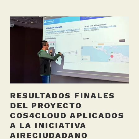
a
g
g
e
d
B
a
r
c
e
l
o
RESULTADOS FINALES
n
a
DEL PROYECTO
,
COS4CLOUD APLICADOS
C
A LA INICIATIVA
o
s
AIRECIUDADANO