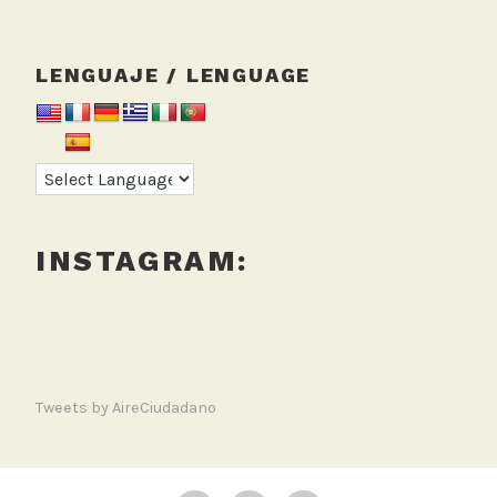
,
S
c
LENGUAJE / LENGUAGE
i
S
t
a
r
t
e
INSTAGRAM:
r
Tweets by AireCiudadano