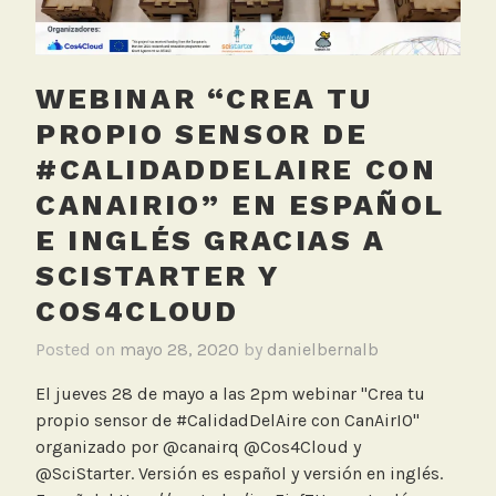
f
e
r
WEBINAR “CREA TU
e
n
PROPIO SENSOR DE
c
#CALIDADDELAIRE CON
i
CANAIRIO” EN ESPAÑOL
a
,
E INGLÉS GRACIAS A
C
SCISTARTER Y
o
COS4CLOUD
s
4
Posted on
mayo 28, 2020
by
danielbernalb
C
l
El jueves 28 de mayo a las 2pm webinar "Crea tu
o
propio sensor de #CalidadDelAire con CanAirIO"
u
organizado por @canairq @Cos4Cloud y
d
@SciStarter. Versión es español y versión en inglés.