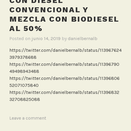
CON DIÉSEL
CONVENCIONAL Y
MEZCLA CON BIODIESEL
AL 50%
Posted on
junio 14, 2019
by
danielbernalb
https://twitter.com/danielbernalb/status/113967624
3979378688
https://twitter.com/danielbernalb/status/11396790
49498943488
https://twitter.com/danielbernalb/status/11396806
52071075840
https://twitter.com/danielbernalb/status/11396832
32708825088
T
Leave a comment
a