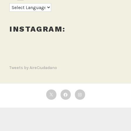
l
INSTAGRAM:
Tweets by AireCiudadano
Twitter
Facebook
Instagram