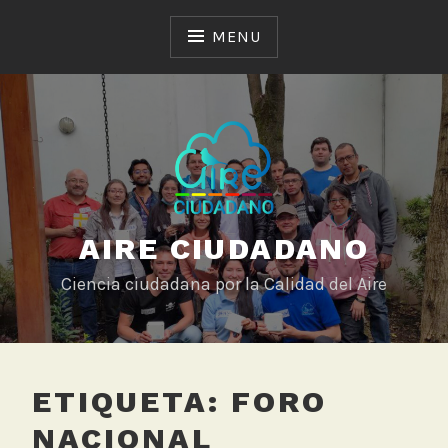
Skip
to
MENU
content
AIRE CIUDADANO
Ciencia ciudadana por la Calidad del Aire
ETIQUETA:
FORO
NACIONAL