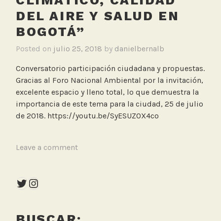
CLIMÁTICO, CALIDAD
a
DEL AIRE Y SALUD EN
l
A
BOGOTÁ”
m
Posted on
julio 25, 2018
by
danielbernalb
b
i
Conversatorio participación ciudadana y propuestas.
e
Gracias al Foro Nacional Ambiental por la invitación,
n
excelente espacio y lleno total, lo que demuestra la
t
importancia de este tema para la ciudad, 25 de julio
a
de 2018. https://youtu.be/SyESUZ0X4co
l
T
Leave a comment
a
g
Twitter
Instagram
g
e
d
BUSCAR:
C