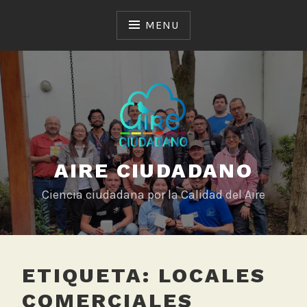
Skip
to
MENU
content
AIRE CIUDADANO
Ciencia ciudadana por la Calidad del Aire
ETIQUETA:
LOCALES
COMERCIALES