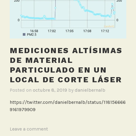
MEDICIONES ALTÍSIMAS
DE MATERIAL
PARTICULADO EN UN
LOCAL DE CORTE LÁSER
Posted on
octubre 8, 2019
by
danielbernalb
https://twitter.com/danielbernalb/status/118156666
9161979909
T
Leave a comment