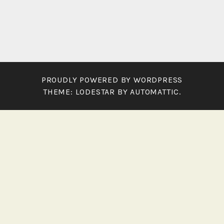
a
i
r
e
PROUDLY POWERED BY WORDPRESS
THEME: LODESTAR BY
AUTOMATTIC
.