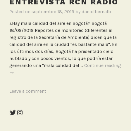
ENTREVISTA RCN RADIO
Posted on
septiembre 18, 2019
by
danielbernalb
¿Hay mala calidad del aire en Bogotá? Bogotá
18/09/2019 Reportes de monitoreo (diferentes al
registro de la Secretaría de Ambiente) dicen que la
calidad del aire en la ciudad "es bastante mala". En
los últimos dos días, Bogotá ha presentado cielo
nublado y con pocos vientos, lo que podría estar
generando una "mala calidad del …
Continue reading
¿Hay
→
mala
calidad
T
Leave a comment
del
a
aire
g
en
Twitter
Instagram
g
Bogotá?.
e
Entrevista
d
RCN