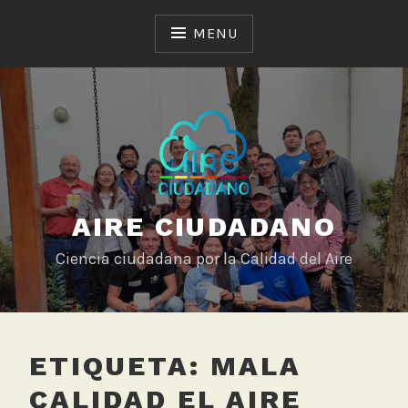
Skip
to
MENU
content
AIRE CIUDADANO
Ciencia ciudadana por la Calidad del Aire
ETIQUETA:
MALA
CALIDAD EL AIRE