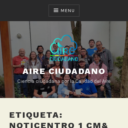
Skip
to
MENU
content
AIRE CIUDADANO
Ciencia ciudadana por la Calidad del Aire
ETIQUETA:
NOTICENTRO 1 CM&