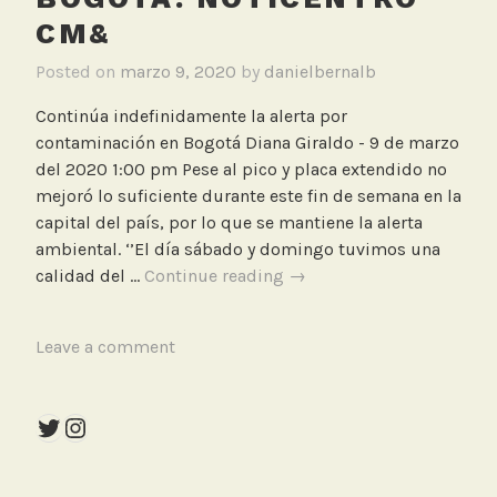
CM&
Posted on
marzo 9, 2020
by
danielbernalb
Continúa indefinidamente la alerta por
contaminación en Bogotá Diana Giraldo - 9 de marzo
del 2020 1:00 pm Pese al pico y placa extendido no
mejoró lo suficiente durante este fin de semana en la
capital del país, por lo que se mantiene la alerta
ambiental. ‘’El día sábado y domingo tuvimos una
Continúa
calidad del …
Continue reading
→
indefinidamente
la
T
Leave a comment
alerta
a
por
g
contaminación
Twitter
Instagram
g
en
e
Bogotá.
d
Noticentro