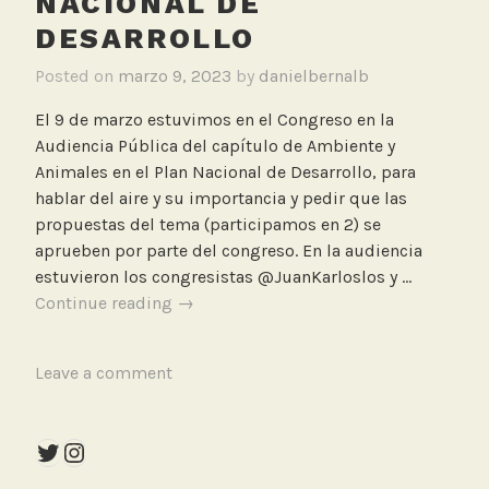
NACIONAL DE
DESARROLLO
Posted on
marzo 9, 2023
by
danielbernalb
El 9 de marzo estuvimos en el Congreso en la
Audiencia Pública del capítulo de Ambiente y
Animales en el Plan Nacional de Desarrollo, para
hablar del aire y su importancia y pedir que las
propuestas del tema (participamos en 2) se
aprueben por parte del congreso. En la audiencia
estuvieron los congresistas @JuanKarloslos y …
Audiencia
Continue reading
→
Pública
del
T
Leave a comment
capítulo
a
de
g
Ambiente
Twitter
Instagram
g
y
e
Animales