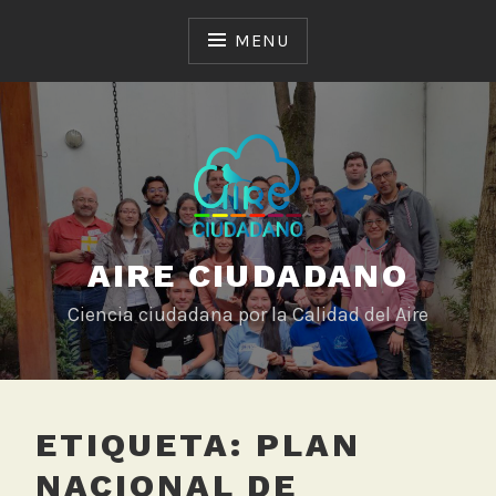
Skip
to
MENU
content
AIRE CIUDADANO
Ciencia ciudadana por la Calidad del Aire
ETIQUETA:
PLAN
NACIONAL DE