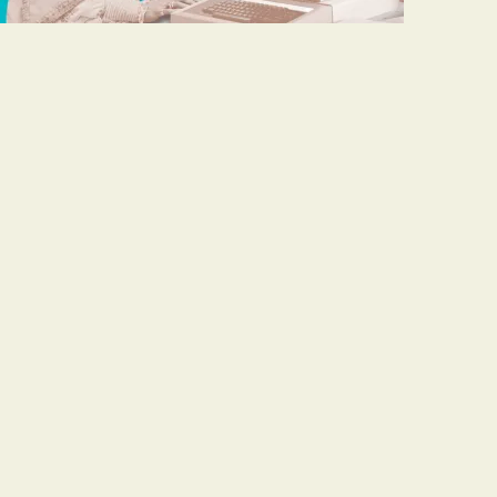
HACKATON POR LA
ra conocer los proyectos ganadores de estos 8
Aire. Link nuevo de la transmisión:
ecer/videos/3040309472867106 Toda la
raton2021.html