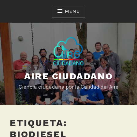
Skip
to
MENU
content
AIRE CIUDADANO
Ciencia ciudadana por la Calidad del Aire
ETIQUETA:
BIODIESEL