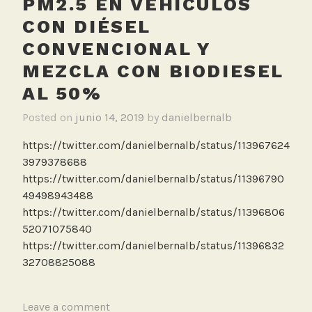
PM2.5 EN VEHÍCULOS
CON DIÉSEL
CONVENCIONAL Y
MEZCLA CON BIODIESEL
AL 50%
Posted on
junio 14, 2019
by
danielbernalb
https://twitter.com/danielbernalb/status/113967624
3979378688
https://twitter.com/danielbernalb/status/11396790
49498943488
https://twitter.com/danielbernalb/status/11396806
52071075840
https://twitter.com/danielbernalb/status/11396832
32708825088
T
Leave a comment