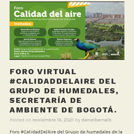
g
e
d
C
h
a
r
l
a
v
FORO VIRTUAL
i
#CALIDADDELAIRE DEL
r
GRUPO DE HUMEDALES,
t
u
SECRETARÍA DE
a
AMBIENTE DE BOGOTÁ.
l
Posted on
noviembre 19, 2021
by
danielbernalb
Foro #CalidadDelAire del Grupo de humedales de la