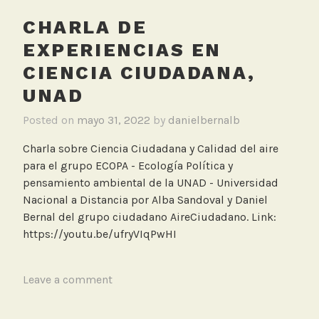
CHARLA DE
EXPERIENCIAS EN
CIENCIA CIUDADANA,
UNAD
Posted on
mayo 31, 2022
by
danielbernalb
Charla sobre Ciencia Ciudadana y Calidad del aire
para el grupo ECOPA - Ecología Política y
pensamiento ambiental de la UNAD - Universidad
Nacional a Distancia por Alba Sandoval y Daniel
Bernal del grupo ciudadano AireCiudadano. Link:
https://youtu.be/ufryVIqPwHI
T
Leave a comment
a
g