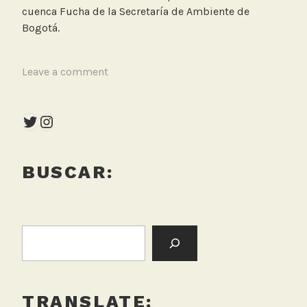
cuenca Fucha de la Secretaría de Ambiente de
Bogotá.
T
Leave a comment
a
g
Twitter
Instagram
g
e
d
BUSCAR:
C
h
a
r
BUSCAR:
l
a
v
i
TRANSLATE:
r