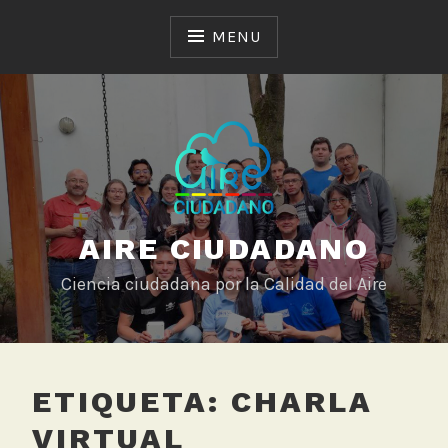
Skip
to
MENU
content
AIRE CIUDADANO
Ciencia ciudadana por la Calidad del Aire
ETIQUETA:
CHARLA
VIRTUAL