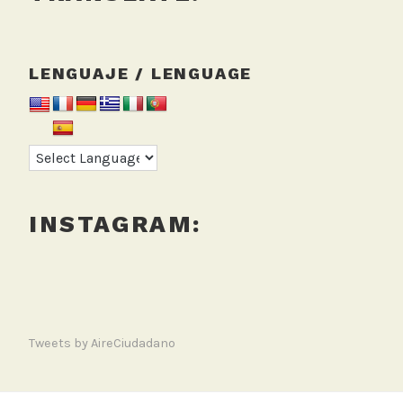
t
u
a
LENGUAJE / LENGUAGE
l
,
S
D
A
INSTAGRAM:
Tweets by AireCiudadano