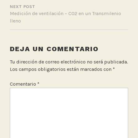
u
NEXT POST
a
Medición de ventilación – CO2 en un Transmilenio
l
lleno
,
S
D
A
DEJA UN COMENTARIO
Tu dirección de correo electrónico no será publicada.
Los campos obligatorios están marcados con
*
Comentario
*