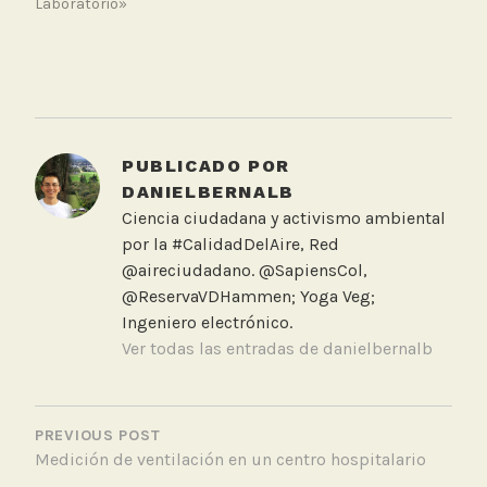
Laboratorio»
T
a
g
g
PUBLICADO POR
e
DANIELBERNALB
d
Ciencia ciudadana y activismo ambiental
C
por la #CalidadDelAire, Red
h
@aireciudadano. @SapiensCol,
a
@ReservaVDHammen; Yoga Veg;
r
Ingeniero electrónico.
l
Ver todas las entradas de danielbernalb
a
v
NAVEGACIÓN
i
DE
PREVIOUS POST
r
Medición de ventilación en un centro hospitalario
ENTRADAS
t