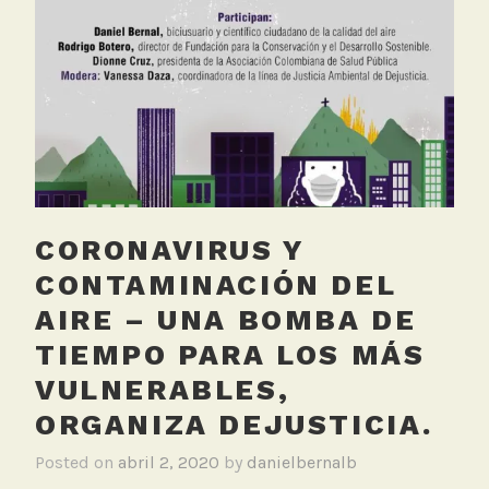
a
Semana
l
Sostenible
i
d
a
d
d
e
l
CORONAVIRUS Y
A
i
CONTAMINACIÓN DEL
r
AIRE – UNA BOMBA DE
e
TIEMPO PARA LOS MÁS
,
C
VULNERABLES,
o
ORGANIZA DEJUSTICIA.
r
o
Posted on
abril 2, 2020
by
danielbernalb
n