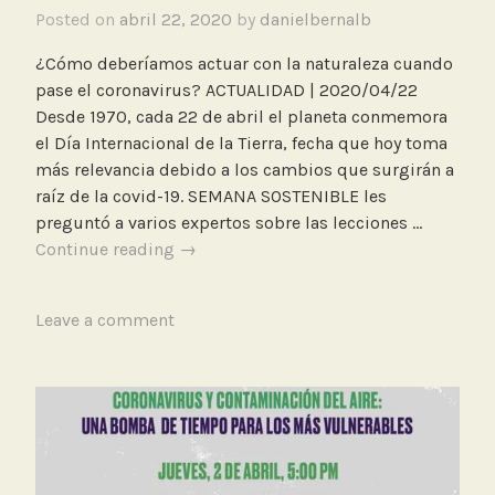
Posted on
abril 22, 2020
by
danielbernalb
¿Cómo deberíamos actuar con la naturaleza cuando
pase el coronavirus? ACTUALIDAD | 2020/04/22
Desde 1970, cada 22 de abril el planeta conmemora
el Día Internacional de la Tierra, fecha que hoy toma
más relevancia debido a los cambios que surgirán a
raíz de la covid-19. SEMANA SOSTENIBLE les
preguntó a varios expertos sobre las lecciones …
¿Cómo
Continue reading
→
deberíamos
actuar
T
Leave a comment
con
a
la
g
naturaleza
g
cuando
e
pase
d
el
C
coronavirus?.