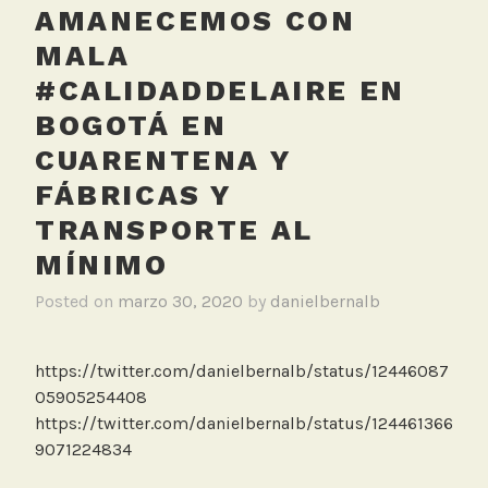
AMANECEMOS CON
n
a
MALA
c
#CALIDADDELAIRE EN
i
BOGOTÁ EN
ó
n
CUARENTENA Y
,
FÁBRICAS Y
C
TRANSPORTE AL
o
r
MÍNIMO
o
Posted on
marzo 30, 2020
by
danielbernalb
n
a
v
https://twitter.com/danielbernalb/status/12446087
i
05905254408
r
https://twitter.com/danielbernalb/status/124461366
u
9071224834
s