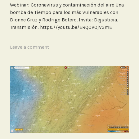
Webinar: Coronavirus y contaminación del aire Una
a
bomba de Tiempo para los más vulnerables con
v
Dionne Cruz y Rodrigo Botero. Invita: Dejusticia.
i
Transmisión: https://youtu.be/ERQ0V0jV3mE
r
u
s
T
Leave a comment
a
g
g
e
d
C
o
n
t
a
m
i