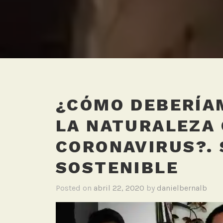
¿CÓMO DEBERÍA
LA NATURALEZA 
CORONAVIRUS?.
SOSTENIBLE
Posted on
abril 22, 2020
by
danielbernalb