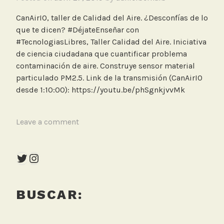
CanAirIO, taller de Calidad del Aire. ¿Desconfías de lo
que te dicen? #DéjateEnseñar con
#TecnologiasLibres, Taller Calidad del Aire. Iniciativa
de ciencia ciudadana que cuantificar problema
contaminación de aire. Construye sensor material
particulado PM2.5. Link de la transmisión (CanAirIO
desde 1:10:00): https://youtu.be/phSgnkjvvMk
T
Leave a comment
a
g
Twitter
Instagram
g
e
d
BUSCAR:
F
l
i