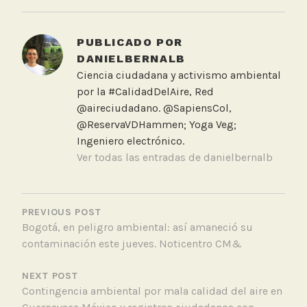
a
g
g
PUBLICADO POR
e
DANIELBERNALB
d
Ciencia ciudadana y activismo ambiental
F
por la #CalidadDelAire, Red
l
@aireciudadano. @SapiensCol,
i
@ReservaVDHammen; Yoga Veg;
s
Ingeniero electrónico.
o
Ver todas las entradas de danielbernalb
l
,
NAVEGACIÓN
T
DE
PREVIOUS POST
a
Bogotá, en peligro ambiental: así amaneció su
ENTRADAS
l
contaminación este jueves. Noticentro CM&
l
e
NEXT POST
r
Contingencia ambiental por mala calidad del aire en