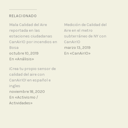
RELACIONADO
Mala Calidad del Aire
Medición de Calidad del
reportada en las
Aire en el metro
estaciones ciudadanas
subterráneo de NY con
CanAirIO por incendios en
CanAirIO
Bosa
marzo 13, 2019
octubre 10, 2019
En «CanAirIO»
En «Análisis»
¡Crea tu propio sensor de
calidad del aire con
CanAirIO! en español e
ingles
noviembre 18, 2020
En «Activismo /
Actividades»
T