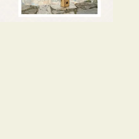
 AIRE Y CIENCIA
ILBO 2022
a por Daniel Bernal sobre #CalidadDelAire,
tado el paper sobre el ejercicio "Nuevos Aires"
to AireCiudadano apoyado por la Fundación
en el siguiente link:
l-aire-y-ciencia-ciudadana-un-ejercicio-