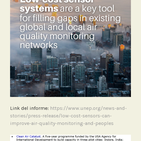
Link del informe:
https://www.unep.org/news-and-
stories/press-release/low-cost-sensors-can-
improve-air-quality-monitoring-and-peoples