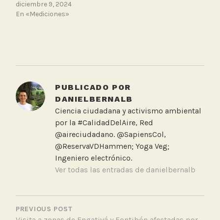
diciembre 9, 2024
En «Mediciones»
T
a
g
g
PUBLICADO POR
e
DANIELBERNALB
d
Ciencia ciudadana y activismo ambiental
I
por la #CalidadDelAire, Red
n
@aireciudadano. @SapiensCol,
f
@ReservaVDHammen; Yoga Veg;
o
Ingeniero electrónico.
r
Ver todas las entradas de danielbernalb
m
e
NAVEGACIÓN
,
DE
PREVIOUS POST
O
Visita a zonas de Engativá y Fontibón afectadas por