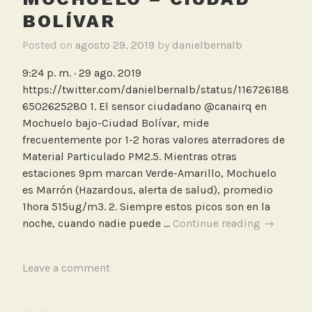
BOLÍVAR
Posted on
agosto 29, 2019
by
danielbernalb
9:24 p. m. · 29 ago. 2019
https://twitter.com/danielbernalb/status/116726188
6502625280 1. El sensor ciudadano @canairq en
Mochuelo bajo-Ciudad Bolívar, mide
frecuentemente por 1-2 horas valores aterradores de
Material Particulado PM2.5. Mientras otras
estaciones 9pm marcan Verde-Amarillo, Mochuelo
es Marrón (Hazardous, alerta de salud), promedio
1hora 515ug/m3. 2. Siempre estos picos son en la
Altísimas
noche, cuando nadie puede …
Continue reading
→
medicion
de
T
Leave a comment
Material
a
Particula
g
en