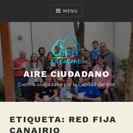
Skip
to
MENU
content
AIRE CIUDADANO
Ciencia ciudadana por la Calidad del Aire
ETIQUETA:
RED FIJA
CANAIRIO