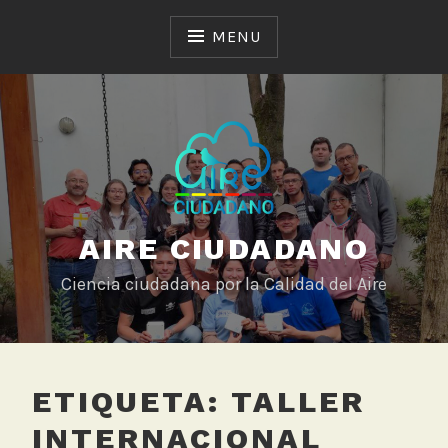
Skip
to
MENU
content
AIRE CIUDADANO
Ciencia ciudadana por la Calidad del Aire
ETIQUETA:
TALLER
INTERNACIONAL