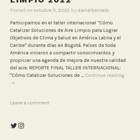
Posted on
octubre 5, 2022
by
danielbernalb
Participamos en el taller internacional "Cómo
Catalizar Soluciones de Aire Limpio para Lograr
Objetivos de Clima y Salud en América Latina y el
Caribe" durante días en Bogotá. Países de toda
América vinieron a compartir conocimientos y
propiciar una agenda de mejora de nuestra calidad
del aire. REPORTE FINAL TALLER INTERNACIONAL:
Partic
"Cómo Catalizar Soluciones de …
Continue reading
en
→
el
taller
T
Leave a comment
intern
a
cómo
g
cataliz
Twitter
Instagram
g
soluci
e
de