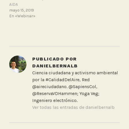
AIDA
mayo 15, 2019
En «Webinar»
T
a
g
g
PUBLICADO POR
e
DANIELBERNALB
d
Ciencia ciudadana y activismo ambiental
T
por la #CalidadDelAire, Red
a
@aireciudadano. @SapiensCol,
l
@ReservaVDHammen; Yoga Veg;
l
Ingeniero electrónico.
e
Ver todas las entradas de danielbernalb
r
i
NAVEGACIÓN
n