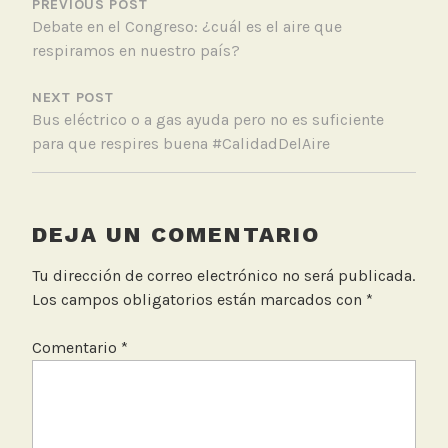
DE
PREVIOUS POST
t
Debate en el Congreso: ¿cuál es el aire que
ENTRADAS
e
respiramos en nuestro país?
r
n
NEXT POST
a
Bus eléctrico o a gas ayuda pero no es suficiente
c
para que respires buena #CalidadDelAire
i
o
n
a
DEJA UN COMENTARIO
l
Tu dirección de correo electrónico no será publicada.
Los campos obligatorios están marcados con
*
Comentario
*