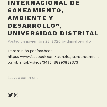
INTERNACIONAL DE
SANEAMIENTO,
AMBIENTE Y
DESARROLLO”,
UNIVERSIDAD DISTRITAL
Posted on
noviembre 23, 2020
by
danielbernalb
Transmisión por facebook:
https://www.facebook.com/tecnologiaensaneamient
o.ambiental/videos/3495488293832373
T
Leave a comment
a
g
Twitter
Instagram
g
e
d