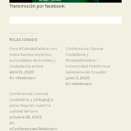
Transmisión por facebook:
RELACIONADO
Foro #CalidadDelAire con
Conferencia Ciencia
importantes expertos,
Ciudadana y
autoridades distritales y
#CalidadDelAire –
ciudadanía activa
Universidad Politécnica
abril 15, 2020
Salesiana del Ecuador
En «Webinar»
junio 5, 2020
En «Webinar»
Conferencia: Ciencia
ciudadana y pedagogía
para mejorar nuestra
calidad del aire
octubre 26, 2023
En
«Conferencias/Webinar»