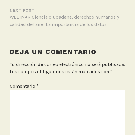
D
NEXT POST
i
WEBINAR Ciencia ciudadana, derechos humanos y
s
calidad del aire: La importancia de los datos
t
r
i
t
DEJA UN COMENTARIO
a
l
Tu dirección de correo electrónico no será publicada.
Los campos obligatorios están marcados con
*
Comentario
*