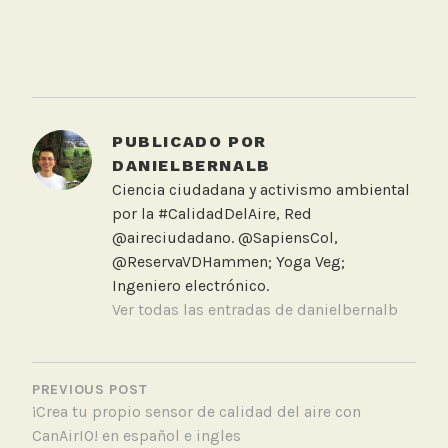
T
a
g
g
PUBLICADO POR
e
DANIELBERNALB
d
Ciencia ciudadana y activismo ambiental
U
por la #CalidadDelAire, Red
n
@aireciudadano. @SapiensCol,
i
@ReservaVDHammen; Yoga Veg;
v
Ingeniero electrónico.
e
Ver todas las entradas de danielbernalb
r
s
NAVEGACIÓN
i
DE
PREVIOUS POST
d
¡Crea tu propio sensor de calidad del aire con
ENTRADAS
a
CanAirIO! en español e ingles
d