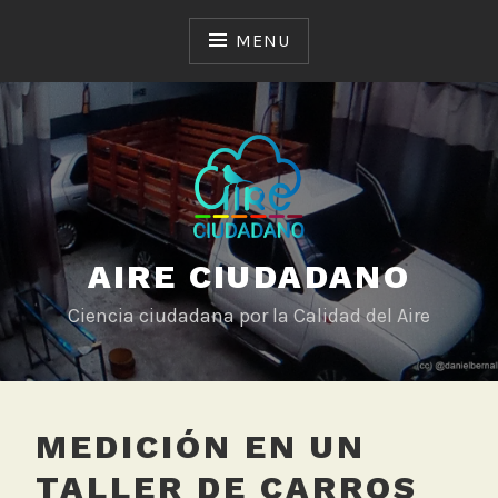
Skip
to
MENU
content
AIRE CIUDADANO
Ciencia ciudadana por la Calidad del Aire
MEDICIÓN EN UN
TALLER DE CARROS