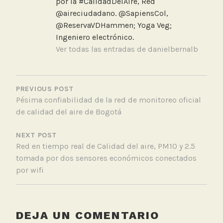
por la #CalidadDelAire, Red
a
@aireciudadano. @SapiensCol,
l
@ReservaVDHammen; Yoga Veg;
i
Ingeniero electrónico.
d
Ver todas las entradas de danielbernalb
a
d
NAVEGACIÓN
d
DE
PREVIOUS POST
e
Pésima confiabilidad de la red de monitoreo oficial
ENTRADAS
l
de calidad del aire de Bogotá
A
i
NEXT POST
r
Red en tiempo real de Calidad del aire, PM10 y 2.5
e
tomada por dos sensores económicos conectados
,
por wifi
I
n
t
e
DEJA UN COMENTARIO