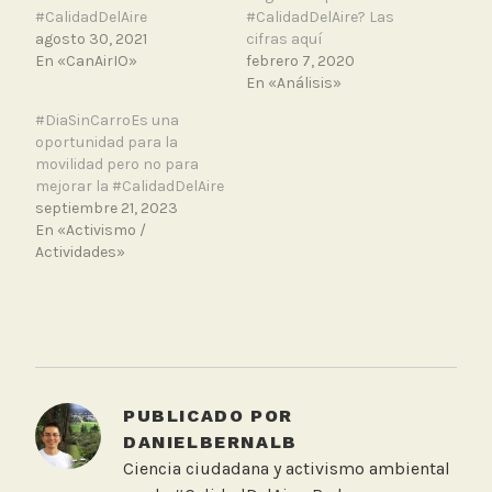
#CalidadDelAire
#CalidadDelAire? Las
agosto 30, 2021
cifras aquí
En «CanAirIO»
febrero 7, 2020
En «Análisis»
#DiaSinCarroEs una
oportunidad para la
movilidad pero no para
mejorar la #CalidadDelAire
septiembre 21, 2023
En «Activismo /
Actividades»
T
a
g
g
PUBLICADO POR
e
DANIELBERNALB
d
Ciencia ciudadana y activismo ambiental
C