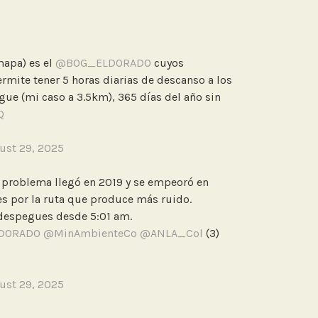
mapa) es el
@BOG_ELDORADO
cuyos
mite tener 5 horas diarias de descanso a los
gue (mi caso a 3.5km), 365 días del año sin
Q
ust 29, 2025
el problema llegó en 2019 y se empeoró en
 por la ruta que produce más ruido.
 despegues desde 5:01 am.
DORADO
@MinAmbienteCo
@ANLA_Col
(3)
ust 29, 2025