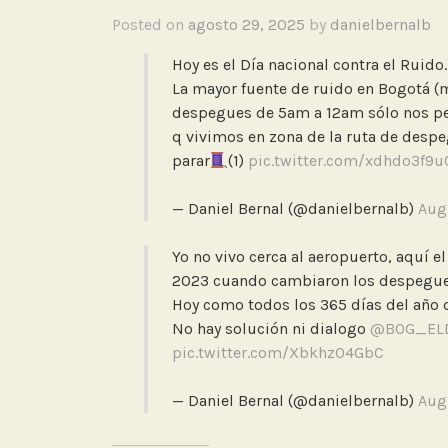
Posted on
agosto 29, 2025
by
danielbernalb
Hoy es el Día nacional contra el Ruido.
La mayor fuente de ruido en Bogotá (
despegues de 5am a 12am sólo nos per
q vivimos en zona de la ruta de despe
parar
(1)
pic.twitter.com/xdhdo3f9u
— Daniel Bernal (@danielbernalb)
Aug
Yo no vivo cerca al aeropuerto, aquí 
2023 cuando cambiaron los despegues
Hoy como todos los 365 días del año
No hay solución ni dialogo
@BOG_EL
pic.twitter.com/XbkhzO4GbC
— Daniel Bernal (@danielbernalb)
Aug