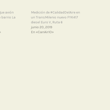
ue avión
Medición de #CalidadDelAire en
 barrio La
un TransMilenio nuevo FYK417
diesel Euro V, Ruta 6
junio 20, 2019
»
En «CanAirIO»
ERNALB
ental por la #CalidadDelAire, Red
eservaVDHammen; Yoga Veg; Ingeniero
rnalb