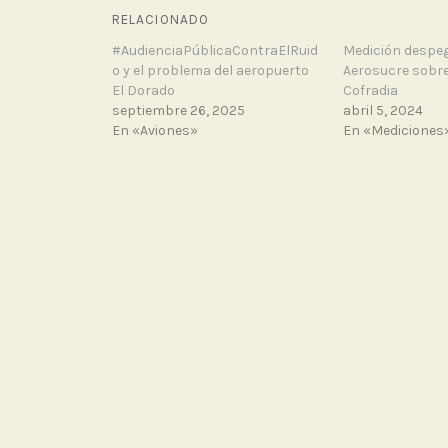
RELACIONADO
#AudienciaPúblicaContraElRuid
Medición despeg
o y el problema del aeropuerto
Aerosucre sobre
El Dorado
Cofradia
septiembre 26, 2025
abril 5, 2024
En «Aviones»
En «Mediciones
T
a
g
g
PUBLICADO POR
DANIELB
e
Ciencia ciudadana y activismo ambi
d
@aireciudadano. @SapiensCol, @R
A
electrónico.
e
Ver todas las entradas de danielbe
r
o
NAVEGACIÓN
p