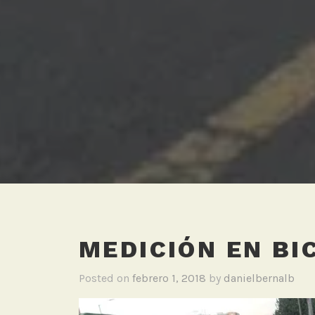
MEDICIÓN EN BI
Posted on
febrero 1, 2018
by
danielbernalb