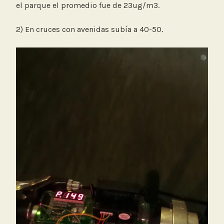
el parque el promedio fue de 23ug/m3.
2) En cruces con avenidas subía a 40-50.