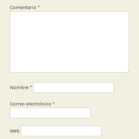
i
Comentario
*
d
a
d
d
e
l
A
i
r
e
Nombre
*
Correo electrónico
*
Web