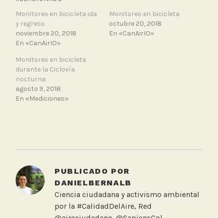
Monitoreo en bicicleta ida
Monitoreo en bicicleta
y regreso
octubre 20, 2018
noviembre 20, 2018
En «CanAirIO»
En «CanAirIO»
Monitoreo en bicicleta
durante la Ciclovía
nocturna
agosto 9, 2018
En «Mediciones»
T
a
g
g
PUBLICADO POR
e
DANIELBERNALB
d
Ciencia ciudadana y activismo ambiental
B
por la #CalidadDelAire, Red
i
@aireciudadano. @SapiensCol,