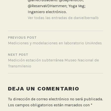
c
@ReservaVDHammen; Yoga Veg;
i
Ingeniero electrónico.
c
Ver todas las entradas de danielbernalb
l
e
NAVEGACIÓN
t
DE
PREVIOUS POST
a
Mediciones y modelaciones en laboratorio UniAndes
ENTRADAS
,
M
NEXT POST
e
Medición estación subterránea Museo Nacional de
d
Transmilenio
i
c
i
ó
DEJA UN COMENTARIO
n
C
Tu dirección de correo electrónico no será publicada.
a
Los campos obligatorios están marcados con
*
l