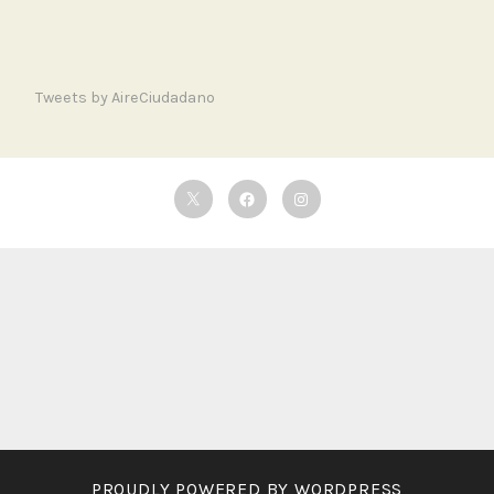
Tweets by AireCiudadano
Twitter
Facebook
Instagram
PROUDLY POWERED BY WORDPRESS