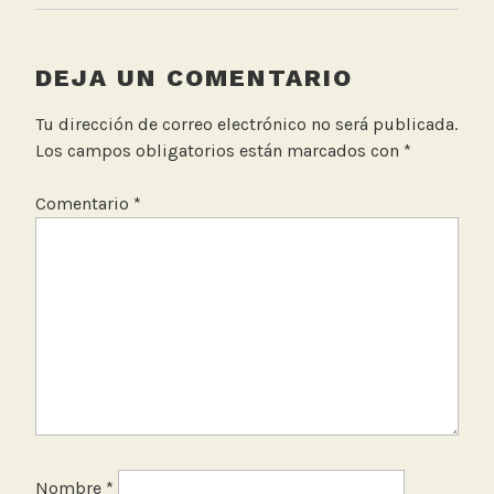
c
i
ó
DEJA UN COMENTARIO
n
C
Tu dirección de correo electrónico no será publicada.
a
Los campos obligatorios están marcados con
*
l
i
Comentario
*
d
a
d
d
e
l
A
i
r
e
Nombre
*