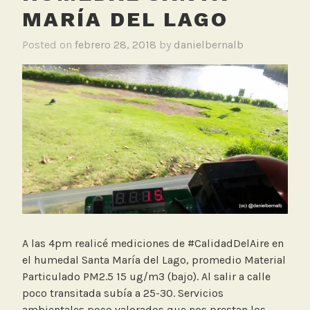
MARÍA DEL LAGO
Posted on
febrero 28, 2018
by
danielbernalb
A las 4pm realicé mediciones de #CalidadDelAire en
el humedal Santa María del Lago, promedio Material
Particulado PM2.5 15 ug/m3 (bajo). Al salir a calle
poco transitada subía a 25-30. Servicios
ambientales poco valorados que nos prestan los