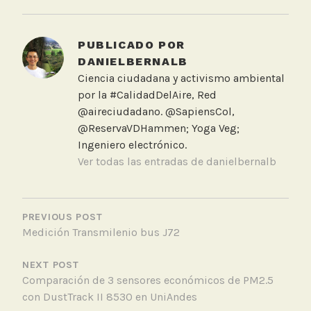
a
g
g
PUBLICADO POR
e
DANIELBERNALB
d
Ciencia ciudadana y activismo ambiental
H
por la #CalidadDelAire, Red
u
@aireciudadano. @SapiensCol,
m
@ReservaVDHammen; Yoga Veg;
e
Ingeniero electrónico.
d
Ver todas las entradas de danielbernalb
a
l
NAVEGACIÓN
e
DE
PREVIOUS POST
s
Medición Transmilenio bus J72
ENTRADAS
,
M
NEXT POST
e
Comparación de 3 sensores económicos de PM2.5
d
con DustTrack II 8530 en UniAndes
i