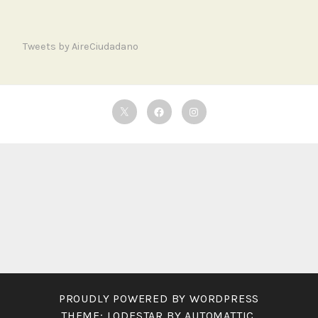
Tweets by AireCiudadano
Twitter
Facebook
Instagram
PROUDLY POWERED BY WORDPRESS
THEME: LODESTAR BY
AUTOMATTIC
.