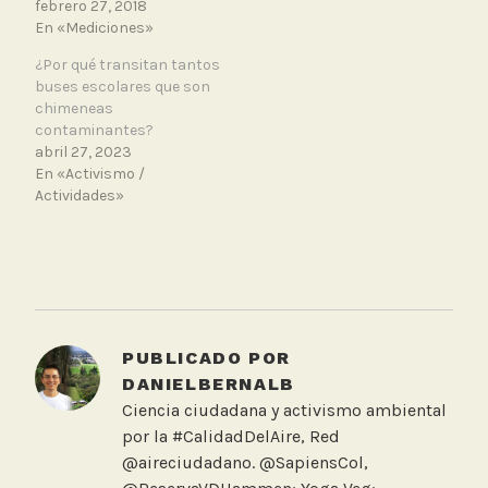
febrero 27, 2018
En «Mediciones»
¿Por qué transitan tantos
buses escolares que son
chimeneas
contaminantes?
abril 27, 2023
En «Activismo /
Actividades»
T
a
g
g
PUBLICADO POR
e
DANIELBERNALB
d
Ciencia ciudadana y activismo ambiental
M
por la #CalidadDelAire, Red
e
@aireciudadano. @SapiensCol,
d