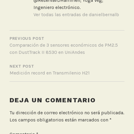
@ReservaVDHammen; Yoga Veg;
i
Ingeniero electrónico.
c
Ver todas las entradas de danielbernalb
i
ó
NAVEGACIÓN
n
DE
PREVIOUS POST
C
Comparación de 3 sensores económicos de PM2.5
ENTRADAS
a
con DustTrack II 8530 en UniAndes
l
i
NEXT POST
d
Medición record en Transmilenio H21
a
d
d
e
DEJA UN COMENTARIO
l
A
Tu dirección de correo electrónico no será publicada.
i
Los campos obligatorios están marcados con
*
r
e