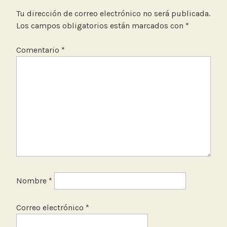
r
e
Tu dirección de correo electrónico no será publicada.
,
Los campos obligatorios están marcados con
*
R
e
Comentario
*
v
i
s
t
a
,
R
e
v
i
Nombre
*
s
t
Correo electrónico
*
a
R