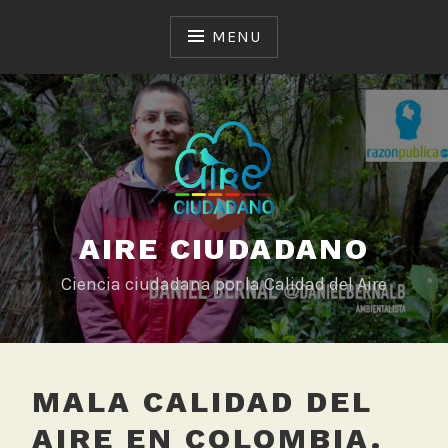
Skip
to
MENU
content
AIRE CIUDADANO
Ciencia ciudadana por la Calidad del Aire
MALA CALIDAD DEL
AIRE EN COLOMBIA.