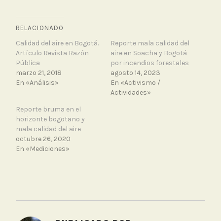
RELACIONADO
Calidad del aire en Bogotá.
Reporte mala calidad del
Artículo Revista Razón
aire en Soacha y Bogotá
Pública
por incendios forestales
marzo 21, 2018
agosto 14, 2023
En «Análisis»
En «Activismo /
Actividades»
Reporte bruma en el
horizonte bogotano y
mala calidad del aire
octubre 26, 2020
En «Mediciones»
T
a
g
g