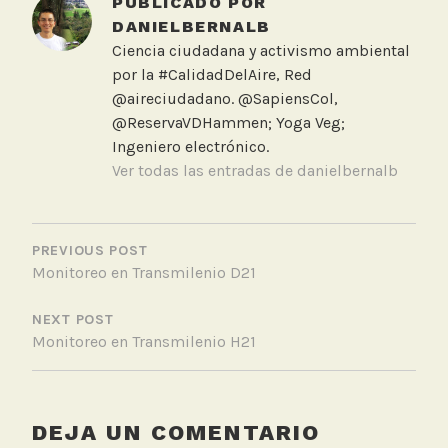
PUBLICADO POR
e
DANIELBERNALB
d
Ciencia ciudadana y activismo ambiental
M
por la #CalidadDelAire, Red
a
@aireciudadano. @SapiensCol,
l
@ReservaVDHammen; Yoga Veg;
a
Ingeniero electrónico.
c
Ver todas las entradas de danielbernalb
a
l
NAVEGACIÓN
i
DE
PREVIOUS POST
d
Monitoreo en Transmilenio D21
ENTRADAS
a
d
NEXT POST
d
Monitoreo en Transmilenio H21
e
l
a
i
DEJA UN COMENTARIO