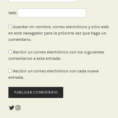
a
z
Web
ó
n
Guardar mi nombre, correo electrónico y sitio web
P
en este navegador para la próxima vez que haga un
ú
comentario.
b
l
Recibir un correo electrónico con los siguientes
i
comentarios a esta entrada.
c
a
Recibir un correo electrónico con cada nueva
entrada.
Twitter
Instagram