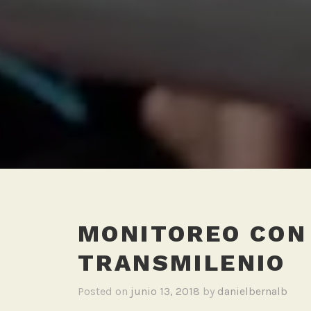
MONITOREO CON
TRANSMILENIO
Posted on
junio 13, 2018
by
danielbernalb