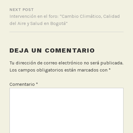
e
NEXT POST
,
Intervención en el foro: “Cambio Climático, Calidad
M
del Aire y Salud en Bogotá”
e
d
i
o
DEJA UN COMENTARIO
s
,
Tu dirección de correo electrónico no será publicada.
Z
Los campos obligatorios están marcados con
*
o
n
Comentario
*
a
F
r
a
n
c