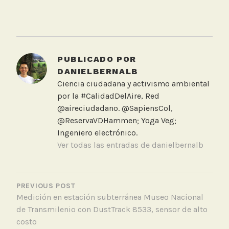
T
a
g
g
PUBLICADO POR
e
DANIELBERNALB
d
Ciencia ciudadana y activismo ambiental
C
por la #CalidadDelAire, Red
a
@aireciudadano. @SapiensCol,
l
@ReservaVDHammen; Yoga Veg;
i
Ingeniero electrónico.
d
Ver todas las entradas de danielbernalb
a
d
NAVEGACIÓN
d
DE
PREVIOUS POST
e
Medición en estación subterránea Museo Nacional
ENTRADAS
A
de Transmilenio con DustTrack 8533, sensor de alto
i
costo
r