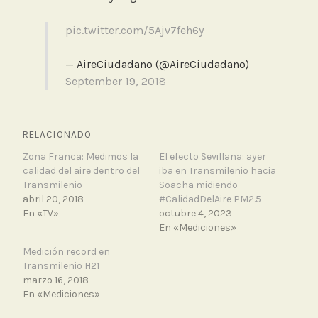
pic.twitter.com/5Ajv7feh6y
— AireCiudadano (@AireCiudadano)
September 19, 2018
RELACIONADO
Zona Franca: Medimos la
El efecto Sevillana: ayer
calidad del aire dentro del
iba en Transmilenio hacia
Transmilenio
Soacha midiendo
abril 20, 2018
#CalidadDelAire PM2.5
En «TV»
octubre 4, 2023
En «Mediciones»
Medición record en
Transmilenio H21
marzo 16, 2018
En «Mediciones»