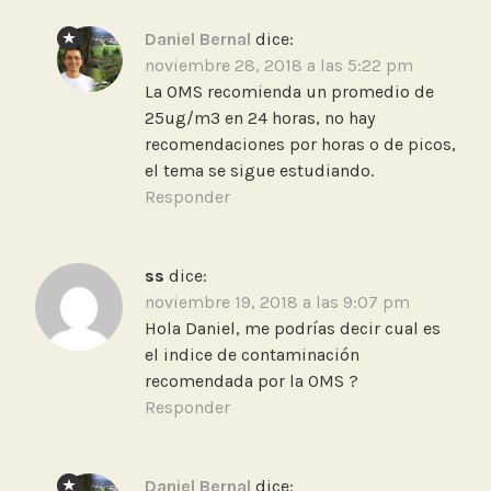
r
Daniel Bernal
dice:
e
noviembre 28, 2018 a las 5:22 pm
,
La OMS recomienda un promedio de
T
25ug/m3 en 24 horas, no hay
r
recomendaciones por horas o de picos,
a
el tema se sigue estudiando.
n
Responder
s
m
i
ss
dice:
l
noviembre 19, 2018 a las 9:07 pm
e
Hola Daniel, me podrías decir cual es
n
el indice de contaminación
i
recomendada por la OMS ?
o
Responder
Daniel Bernal
dice: