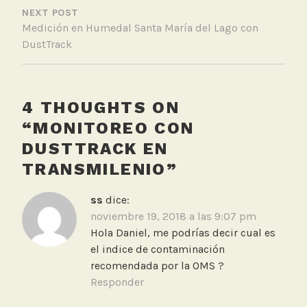
e
NEXT POST
d
Medición en Humedal Santa María del Lago con
i
DustTrack
c
i
ó
n
4 THOUGHTS ON
C
“
MONITOREO CON
a
DUSTTRACK EN
l
TRANSMILENIO
”
i
d
ss
dice:
a
noviembre 19, 2018 a las 9:07 pm
d
Hola Daniel, me podrías decir cual es
d
el indice de contaminación
e
recomendada por la OMS ?
l
Responder
A
i