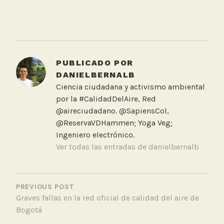
T
a
g
g
PUBLICADO POR
e
DANIELBERNALB
d
Ciencia ciudadana y activismo ambiental
D
por la #CalidadDelAire, Red
u
@aireciudadano. @SapiensCol,
s
@ReservaVDHammen; Yoga Veg;
t
Ingeniero electrónico.
T
Ver todas las entradas de danielbernalb
r
a
NAVEGACIÓN
c
DE
PREVIOUS POST
k
Graves fallas en la red oficial de calidad del aire de
ENTRADAS
,
Bogotá
M