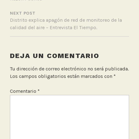
m
i
NEXT POST
c
Distrito explica apagón de red de monitoreo de la
o
calidad del aire – Entrevista El Tiempo.
,
T
r
a
DEJA UN COMENTARIO
n
s
Tu dirección de correo electrónico no será publicada.
m
Los campos obligatorios están marcados con
*
i
l
Comentario
*
e
n
i
o