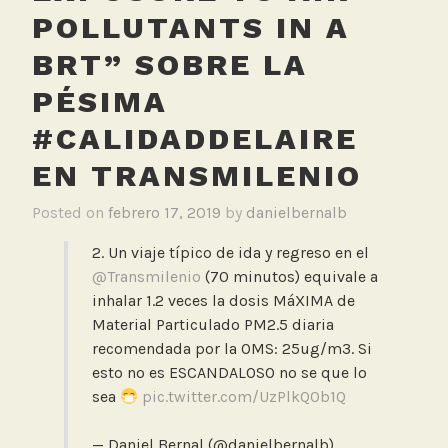
POLLUTANTS IN A
BRT” SOBRE LA
PÉSIMA
#CALIDADDELAIRE
EN TRANSMILENIO
Posted on
febrero 17, 2019
by
danielbernalb
2. Un viaje típico de ida y regreso en el
@Transmilenio
(70 minutos) equivale a
inhalar 1.2 veces la dosis MáXIMA de
Material Particulado PM2.5 diaria
recomendada por la OMS: 25ug/m3. Si
esto no es ESCANDALOSO no se que lo
sea
pic.twitter.com/UzPlkQ0b1Q
— Daniel Bernal (@danielbernalb)