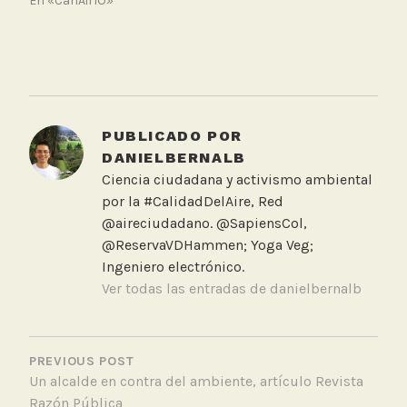
En «CanAirIO»
T
a
g
g
PUBLICADO POR
e
DANIELBERNALB
d
Ciencia ciudadana y activismo ambiental
P
por la #CalidadDelAire, Red
a
@aireciudadano. @SapiensCol,
p
@ReservaVDHammen; Yoga Veg;
e
Ingeniero electrónico.
r
Ver todas las entradas de danielbernalb
a
c
NAVEGACIÓN
a
DE
PREVIOUS POST
d
Un alcalde en contra del ambiente, artículo Revista
ENTRADAS
é
Razón Pública