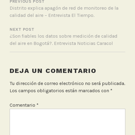
DE
PREVIOUS POST
a
Distrito explica apagón de red de monitoreo de la
ENTRADAS
d
calidad del aire – Entrevista El Tiempo.
i
o
NEXT POST
,
¿Son fiables los datos sobre medición de calidad
E
del aire en Bogotá?. Entrevista Noticias Caracol
n
t
r
e
DEJA UN COMENTARIO
v
i
Tu dirección de correo electrónico no será publicada.
s
Los campos obligatorios están marcados con
*
t
a
Comentario
*