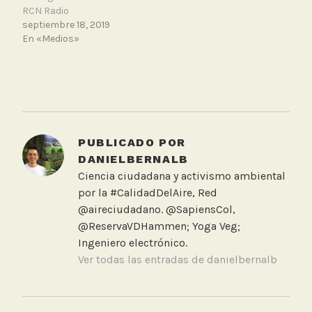
RCN Radio
septiembre 18, 2019
En «Medios»
T
a
g
g
PUBLICADO POR
e
DANIELBERNALB
d
Ciencia ciudadana y activismo ambiental
C
por la #CalidadDelAire, Red
a
@aireciudadano. @SapiensCol,
r
@ReservaVDHammen; Yoga Veg;
a
Ingeniero electrónico.
c
Ver todas las entradas de danielbernalb
o
l
NAVEGACIÓN
R