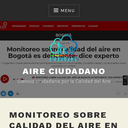
Skip
to
MENU
content
AIRE CIUDADANO
Ciencia ciudadana por la Calidad del Aire
MONITOREO SOBRE
CALIDAD DEL AIRE EN