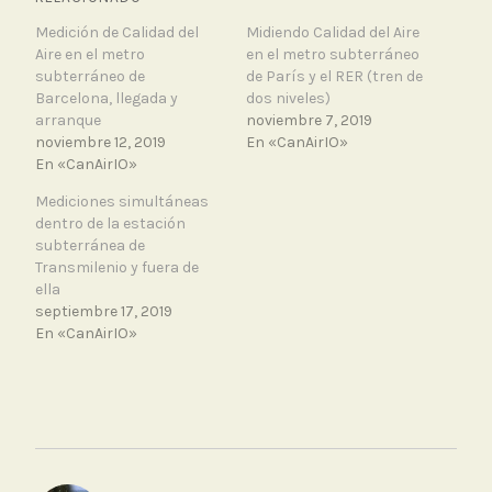
Medición de Calidad del
Midiendo Calidad del Aire
Aire en el metro
en el metro subterráneo
subterráneo de
de París y el RER (tren de
Barcelona, llegada y
dos niveles)
arranque
noviembre 7, 2019
noviembre 12, 2019
En «CanAirIO»
En «CanAirIO»
Mediciones simultáneas
dentro de la estación
subterránea de
Transmilenio y fuera de
ella
septiembre 17, 2019
En «CanAirIO»
T
a
g
g