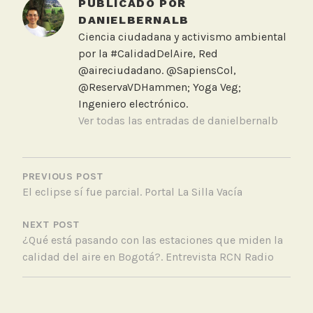
PUBLICADO POR
e
DANIELBERNALB
d
Ciencia ciudadana y activismo ambiental
M
por la #CalidadDelAire, Red
e
@aireciudadano. @SapiensCol,
t
@ReservaVDHammen; Yoga Veg;
r
Ingeniero electrónico.
o
Ver todas las entradas de danielbernalb
s
u
NAVEGACIÓN
b
DE
PREVIOUS POST
t
El eclipse sí fue parcial. Portal La Silla Vacía
ENTRADAS
e
r
NEXT POST
r
¿Qué está pasando con las estaciones que miden la
a
calidad del aire en Bogotá?. Entrevista RCN Radio
n
e
o