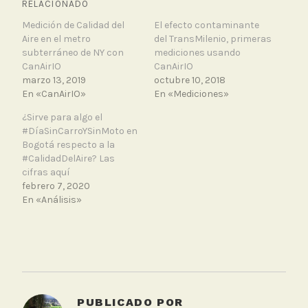
RELACIONADO
Medición de Calidad del
El efecto contaminante
Aire en el metro
del TransMilenio, primeras
subterráneo de NY con
mediciones usando
CanAirIO
CanAirIO
marzo 13, 2019
octubre 10, 2018
En «CanAirIO»
En «Mediciones»
¿Sirve para algo el
#DíaSinCarroYSinMoto en
Bogotá respecto a la
#CalidadDelAire? Las
cifras aquí
febrero 7, 2020
En «Análisis»
T
a
g
g
PUBLICADO POR