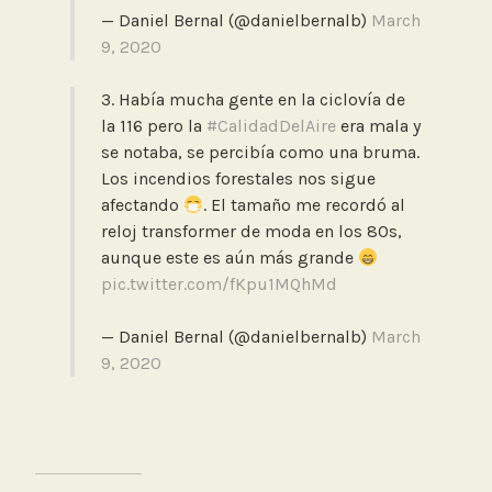
— Daniel Bernal (@danielbernalb)
March
9, 2020
3. Había mucha gente en la ciclovía de
la 116 pero la
#CalidadDelAire
era mala y
se notaba, se percibía como una bruma.
Los incendios forestales nos sigue
afectando
. El tamaño me recordó al
reloj transformer de moda en los 80s,
aunque este es aún más grande
pic.twitter.com/fKpu1MQhMd
— Daniel Bernal (@danielbernalb)
March
9, 2020