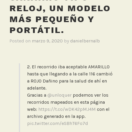
RELOJ, UN MODELO
MÁS PEQUEÑO Y
PORTÁTIL.
Posted on
marzo 9, 2020
by
danielbernalb
2. El recorrido iba aceptable AMARILLO
hasta que llegando a la calle 116 cambió
a ROJO Dañino para la salud de ahí en
adelante.
Gracias a
@unloquer
podemos ver los
recorridos mapeados en esta página
web:
https://t.co/wDK42pMJ4M
con el
archivo generado en la app.
pic.twitter.com/eSBhT6Fo7d