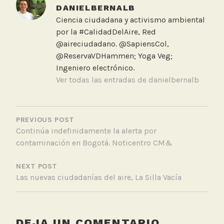
e
DANIELBERNALB
d
Ciencia ciudadana y activismo ambiental
B
por la #CalidadDelAire, Red
i
@aireciudadano. @SapiensCol,
c
@ReservaVDHammen; Yoga Veg;
i
Ingeniero electrónico.
c
Ver todas las entradas de danielbernalb
l
e
NAVEGACIÓN
t
DE
PREVIOUS POST
a
Continúa indefinidamente la alerta por
ENTRADAS
,
contaminación en Bogotá. Noticentro CM&
C
a
NEXT POST
n
Las nuevas ciudadanías del aire, La Silla Vacía
A
i
r
I
DEJA UN COMENTARIO